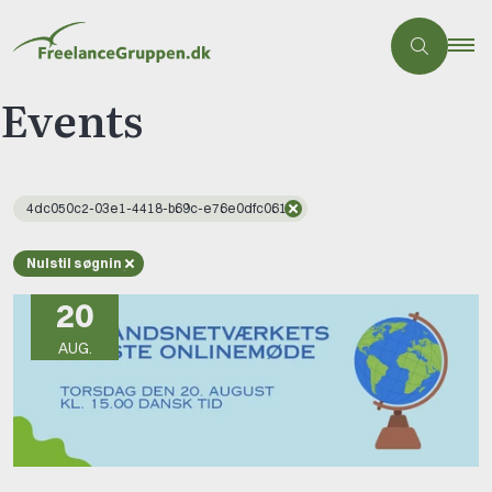
Events
4dc050c2-03e1-4418-b69c-e76e0dfc061c
Nulstil søgning
20
AUG.