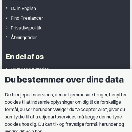
DJ in English
Find Freelancer
Privatlivspolitik
Åbningstider
En del af os
Grupper og kredse
Du bestemmer over dine data
Studentergrupper
Fagligt aktive
De tredjepartsservices, denne hjemmeside bruger, benytter
cookies til at indsamle oplysninger om dig til de forskellige
Medlemskab
formål, du ser herunder. Vælger du "Accepter alle", giver du
samtykke til at tredjepartsservices må lægge denne type
Fordele som medlem
cookies hos dig. Du kan til- og fravælge formål herunder og
Kontingent
ændre dit valg her: