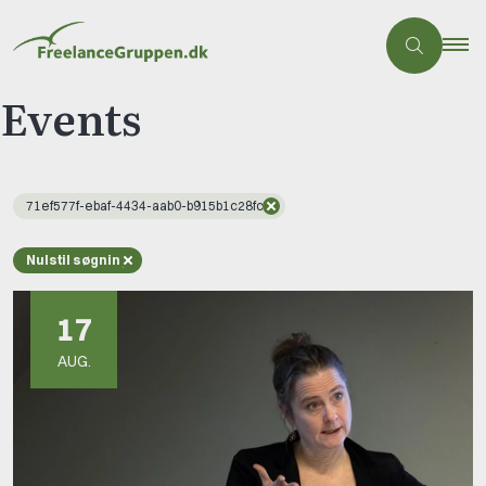
Events
71ef577f-ebaf-4434-aab0-b915b1c28fce
Nulstil søgning
17
AUG.