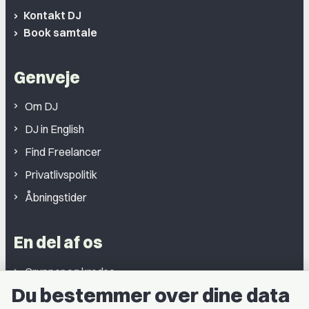
Kontakt DJ
Book samtale
Genveje
Om DJ
DJ in English
Find Freelancer
Privatlivspolitik
Åbningstider
En del af os
Grupper og kredse
Du bestemmer over dine data
Studentergrupper