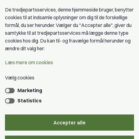
Fagligt aktive
De tredjepartsservices, denne hjemmeside bruger, benytter
cookies til at indsamle oplysninger om dig til de forskellige
Medlemskab
formål, du ser herunder. Vælger du "Accepter alle", giver du
samtykke til at tredjepartsservices må lægge denne type
Fordele som medlem
cookies hos dig. Du kan til- og fravælge formål herunder og
Kontingent
ændre dit valg her:
Forstå dit medlemskab
Læs mere om cookies
Pressekort
Vælg cookies
Marketing
Bliv medlem
Statistics
Accepter alle