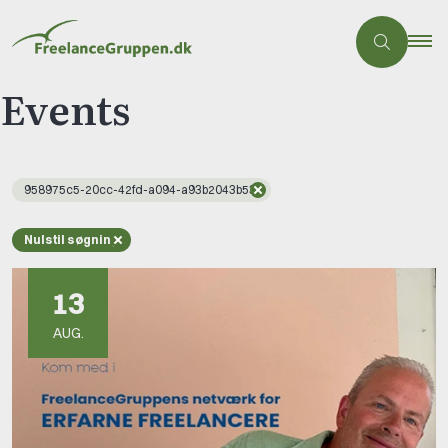
Events
958975c5-20cc-42fd-a094-a93b2043b53f
Nulstil søgning
13
AUG.