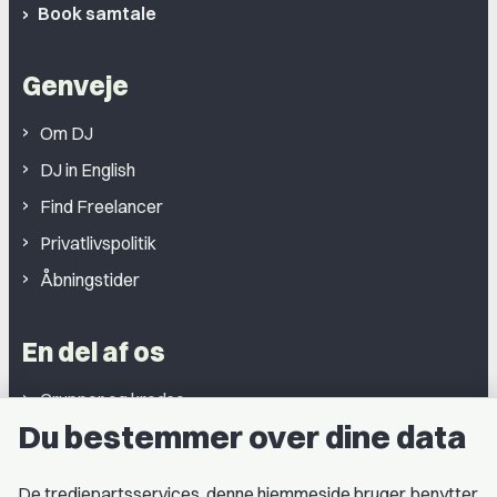
Book samtale
Genveje
Om DJ
DJ in English
Find Freelancer
Privatlivspolitik
Åbningstider
En del af os
Grupper og kredse
Du bestemmer over dine data
Studentergrupper
Fagligt aktive
De tredjepartsservices, denne hjemmeside bruger, benytter