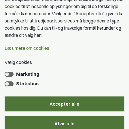
cookies til at indsamle oplysninger om dig til de forskellige
Medlemskab
formål, du ser herunder. Vælger du "Accepter alle", giver du
samtykke til at tredjepartsservices må lægge denne type
Fordele som medlem
cookies hos dig. Du kan til- og fravælge formål herunder og
Kontingent
ændre dit valg her:
Forstå dit medlemskab
Læs mere om cookies
Pressekort
Vælg cookies
Marketing
Bliv medlem
Statistics
Accepter alle
Privatlivspolitik
Afvis alle