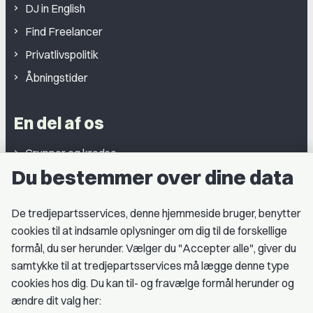
DJ in English
Find Freelancer
Privatlivspolitik
Åbningstider
En del af os
Grupper og kredse
Du bestemmer over dine data
Studentergrupper
Fagligt aktive
De tredjepartsservices, denne hjemmeside bruger, benytter
cookies til at indsamle oplysninger om dig til de forskellige
Medlemskab
formål, du ser herunder. Vælger du "Accepter alle", giver du
samtykke til at tredjepartsservices må lægge denne type
Fordele som medlem
cookies hos dig. Du kan til- og fravælge formål herunder og
Kontingent
ændre dit valg her: