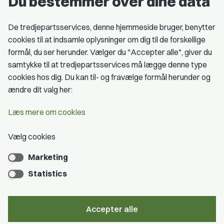
Du bestemmer over dine data
Studentergrupper
Fagligt aktive
De tredjepartsservices, denne hjemmeside bruger, benytter
cookies til at indsamle oplysninger om dig til de forskellige
Medlemskab
formål, du ser herunder. Vælger du "Accepter alle", giver du
samtykke til at tredjepartsservices må lægge denne type
Fordele som medlem
cookies hos dig. Du kan til- og fravælge formål herunder og
Kontingent
ændre dit valg her:
Forstå dit medlemskab
Læs mere om cookies
Pressekort
Vælg cookies
Marketing
Bliv medlem
Statistics
Accepter alle