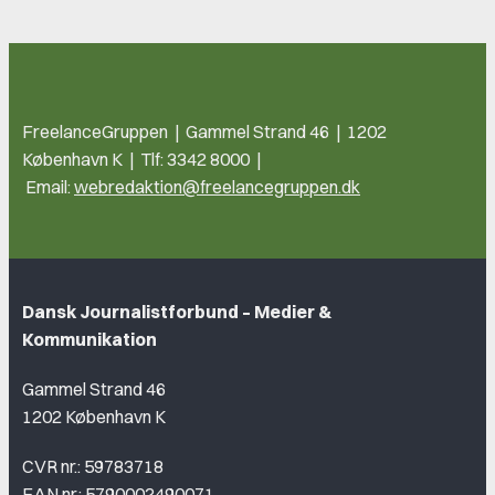
FreelanceGruppen | Gammel Strand 46 | 1202
København K | Tlf: 3342 8000 |
Email:
webredaktion@freelancegruppen.dk
Dansk Journalistforbund – Medier &
Kommunikation
Gammel Strand 46
1202 København K
CVR nr.: 59783718
EAN nr.: 5790002490071