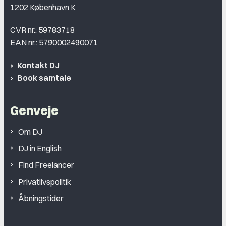
1202 København K
CVR nr.: 59783718
EAN nr.: 5790002490071
Kontakt DJ
Book samtale
Genveje
Om DJ
DJ in English
Find Freelancer
Privatlivspolitik
Åbningstider