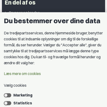
En del af os
Grupper og kredse
Du bestemmer over dine data
Studentergrupper
Fagligt aktive
De tredjepartsservices, denne hjemmeside bruger, benytter
cookies til at indsamle oplysninger om dig til de forskellige
Medlemskab
formål, du ser herunder. Vælger du "Accepter alle", giver du
samtykke til at tredjepartsservices må lægge denne type
Fordele som medlem
cookies hos dig. Du kan til- og fravælge formål herunder og
Kontingent
ændre dit valg her:
Forstå dit medlemskab
Læs mere om cookies
Pressekort
Vælg cookies
Marketing
Bliv medlem
Statistics