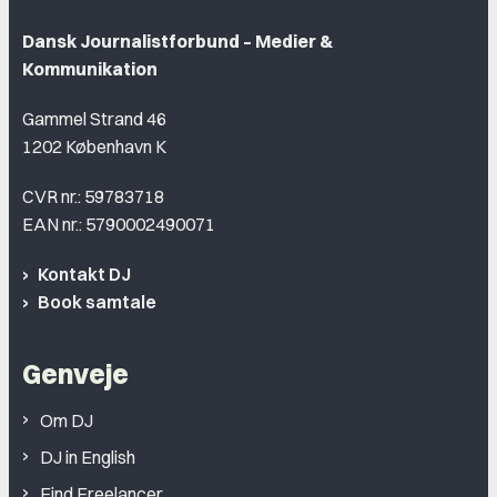
Dansk Journalistforbund – Medier &
Kommunikation
Gammel Strand 46
1202 København K
CVR nr.: 59783718
EAN nr.: 5790002490071
Kontakt DJ
Book samtale
Genveje
Om DJ
DJ in English
Find Freelancer