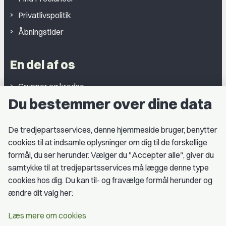
Privatlivspolitik
Åbningstider
En del af os
Grupper og kredse
Du bestemmer over dine data
Studentergrupper
Fagligt aktive
De tredjepartsservices, denne hjemmeside bruger, benytter
cookies til at indsamle oplysninger om dig til de forskellige
Medlemskab
formål, du ser herunder. Vælger du "Accepter alle", giver du
samtykke til at tredjepartsservices må lægge denne type
Fordele som medlem
cookies hos dig. Du kan til- og fravælge formål herunder og
Kontingent
ændre dit valg her:
Forstå dit medlemskab
Læs mere om cookies
Pressekort