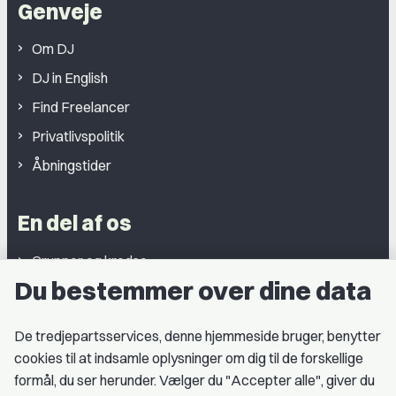
Genveje
Om DJ
DJ in English
Find Freelancer
Privatlivspolitik
Åbningstider
En del af os
Grupper og kredse
Du bestemmer over dine data
Studentergrupper
Fagligt aktive
De tredjepartsservices, denne hjemmeside bruger, benytter
cookies til at indsamle oplysninger om dig til de forskellige
Medlemskab
formål, du ser herunder. Vælger du "Accepter alle", giver du