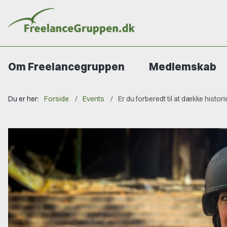
Om Freelancegruppen
Medlemskab
Du er her:
Forside
Events
Er du forberedt til at dække histo