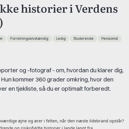
ække historier i Verdens
)
on
Forretningselvstændig
Ledig
Studerende
Pensionist
orter og -fotograf - om, hvordan du klarer dig,
ne. Hun kommer 360 grader omkring, hvor den
er en tjekliste, så du er optimalt forberedt.
oværdige øjne og ører i felten, når den næste ildebrand opstår?
rende og risikofyldte historier i lande langt fra