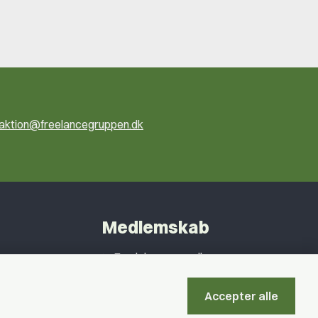
ktion@freelancegruppen.dk
Medlemskab
Fordele som medlem
Kontingent
Accepter alle
Forstå dit medlemskab