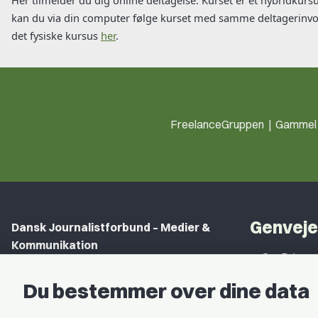
kan du via din computer følge kurset med samme deltagerinvol
det fysiske kursus
her
.
FreelanceGruppen | Gammel S
Genveje
Dansk Journalistforbund – Medier &
Kommunikation
Om DJ
Gammel Strand 46
DJ in Englis
Du bestemmer over dine data
1202 København K
Find Freel