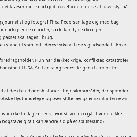
vor det kræver mere end god mavefornemmelse at have styr på
rigsjournalist og fotograf Thea Pedersen tage dig med bag
som udrejsende reporter, så du kan fylde din egen
g passet skal tages i brug.
i stand til som led i deres virke at lade sig udsende til krise-,
 foredragsholder. Hun har dækket krige, konflikter, katastrofer
anistan til USA, Sri Lanka og senest krigen i Ukraine for
r med at dække udlandshistorier i højrisikoområder, der spænder
aotiske flygtningelejre og overfyldte fængsler samt interviews
, hvor ikke to dage er ens, hvor strømmen går, hvor du ikke
n bogstavelig talt kan ændre sig på et splitsekund?
r på - for dig selv, for dine kilder og samarbejdspartnere - også når