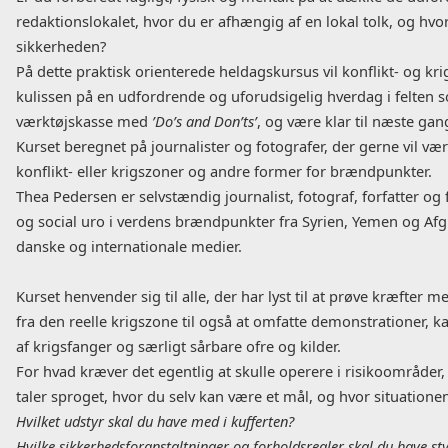
redaktionslokalet, hvor du er afhængig af en lokal tolk, og h
sikkerheden?
På dette praktisk orienterede heldagskursus vil konflikt- og k
kulissen på en udfordrende og uforudsigelig hverdag i felten 
værktøjskasse med
’Do’s and Don’ts’
, og være klar til næste gan
Kurset beregnet på journalister og fotografer, der gerne vil være 
konflikt- eller krigszoner og andre former for brændpunkter.
Thea Pedersen er selvstændig journalist, fotograf, forfatter og
og social uro i verdens brændpunkter fra Syrien, Yemen og Afgh
danske og internationale medier.
Kurset henvender sig til alle, der har lyst til at prøve kræfte
fra den reelle krigszone til også at omfatte demonstrationer, k
af krigsfanger og særligt sårbare ofre og kilder.
For hvad kræver det egentlig at skulle operere i risikoområder
taler sproget, hvor du selv kan være et mål, og hvor situatione
Hvilket udstyr skal du have med i kufferten?
Hvilke sikkerhedsforanstaltninger og forholdsregler skal du have sty