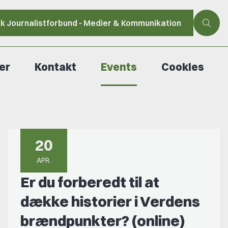
sk Journalistforbund - Medier & Kommunikation
er
Kontakt
Events
Cookies
20
APR.
Er du forberedt til at
dække historier i Verdens
brændpunkter? (online)