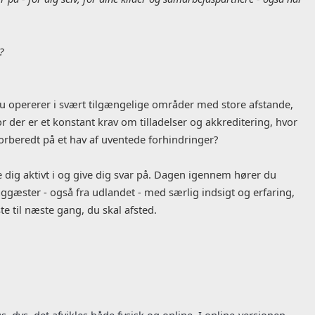
?
du opererer i svært tilgængelige områder med store afstande,
 der er et konstant krav om tilladelser og akkreditering, hvor
forberedt på et hav af uventede forhindringer?
e dig aktivt i og give dig svar på. Dagen igennem hører du
aggæster - også fra udlandet - med særlig indsigt og erfaring,
te til næste gang, du skal afsted.
s, dvs. det afvikles både fysisk og online. I online-versionen