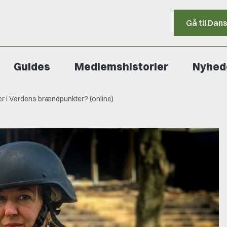
Gå til Dan
Guides
Medlemshistorier
Nyhed
rier i Verdens brændpunkter? (online)