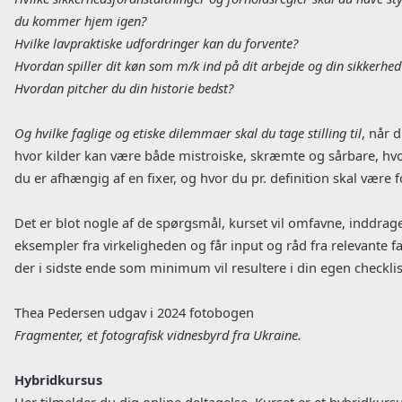
du kommer hjem igen?
Hvilke lavpraktiske udfordringer kan du forvente?
Hvordan spiller dit køn som m/k ind på dit arbejde og din sikkerhed
Hvordan pitcher du din historie bedst?
Og hvilke faglige og etiske dilemmaer skal du tage stilling til
, når 
hvor kilder kan være både mistroiske, skræmte og sårbare, hvor
du er afhængig af en fixer, og hvor du pr. definition skal være 
Det er blot nogle af de spørgsmål, kurset vil omfavne, inddrag
eksempler fra virkeligheden og får input og råd fra relevante f
der i sidste ende som minimum vil resultere i din egen checklis
Thea Pedersen udgav i 2024 fotobogen
Fragmenter, et fotografisk vidnesbyrd fra Ukraine.
Hybridkursus
Her tilmelder du dig online deltagelse. Kurset er et hybridkursu