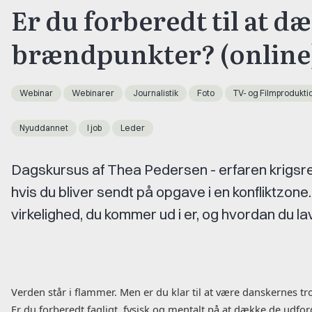
Er du forberedt til at d
brændpunkter? (online
Webinar
Webinarer
Journalistik
Foto
TV- og Filmprodukti
Nyuddannet
I job
Leder
Dagskursus af Thea Pedersen - erfaren krigsrep
hvis du bliver sendt på opgave i en konfliktzo
virkelighed, du kommer ud i er, og hvordan du lav
Verden står i flammer. Men er du klar til at være danskernes tr
Er du forberedt fagligt, fysisk og mentalt på at dække de udford