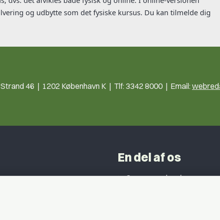
vering og udbytte som det fysiske kursus. Du kan tilmelde dig
trand 46 | 1202 København K | Tlf: 3342 8000 | Email:
webreda
En del af os
Grupper og kredse
h
Studentergrupper
ancer
Fagligt aktive