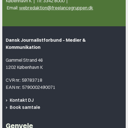
København K | Tlf: 3342 8000 |
Email:
webredaktion@freelancegruppen.dk
Dansk Journalistforbund – Medier &
Kommunikation
Gammel Strand 46
1202 København K
CVR nr.: 59783718
EAN nr.: 5790002490071
Kontakt DJ
Book samtale
Genveje