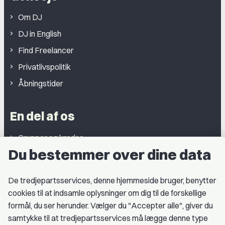
Om DJ
DJ in English
Find Freelancer
Privatlivspolitik
Åbningstider
En del af os
Grupper og kredse
Du bestemmer over dine data
Studentergrupper
Fagligt aktive
De tredjepartsservices, denne hjemmeside bruger, benytter
cookies til at indsamle oplysninger om dig til de forskellige
Medlemskab
formål, du ser herunder. Vælger du "Accepter alle", giver du
samtykke til at tredjepartsservices må lægge denne type
Fordele som medlem