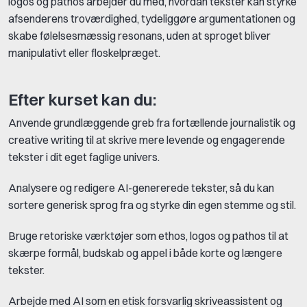
logos og pathos arbejder du med, hvordan tekster kan styrke
afsenderens troværdighed, tydeliggøre argumentationen og
skabe følelsesmæssig resonans, uden at sproget bliver
manipulativt eller floskelpræget.
Efter kurset kan du:
Anvende grundlæggende greb fra fortællende journalistik og
creative writing til at skrive mere levende og engagerende
tekster i dit eget faglige univers.
Analysere og redigere AI-genererede tekster, så du kan
sortere generisk sprog fra og styrke din egen stemme og stil.
Bruge retoriske værktøjer som ethos, logos og pathos til at
skærpe formål, budskab og appel i både korte og længere
tekster.
Arbejde med AI som en etisk forsvarlig skriveassistent og