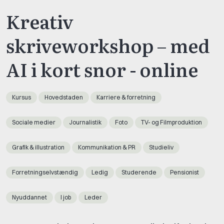
Kreativ
skriveworkshop – med
AI i kort snor - online
Kursus
Hovedstaden
Karriere & forretning
Sociale medier
Journalistik
Foto
TV- og Filmproduktion
Grafik & illustration
Kommunikation & PR
Studieliv
Forretningselvstændig
Ledig
Studerende
Pensionist
Nyuddannet
I job
Leder