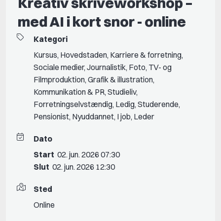
Kreativ skriveworkshop –
med AI i kort snor - online
Kategori
Kursus
,
Hovedstaden
,
Karriere & forretning
,
Sociale medier
,
Journalistik
,
Foto
,
TV- og
Filmproduktion
,
Grafik & illustration
,
Kommunikation & PR
,
Studieliv
,
Forretningselvstændig
,
Ledig
,
Studerende
,
Pensionist
,
Nyuddannet
,
I job
,
Leder
Dato
Start
02. jun. 2026 07:30
Slut
02. jun. 2026 12:30
Sted
Online