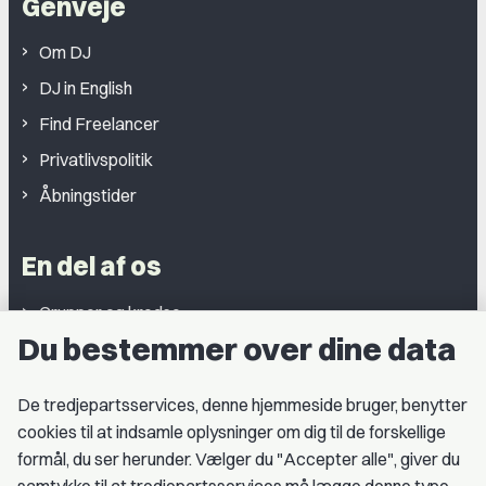
Genveje
Om DJ
DJ in English
Find Freelancer
Privatlivspolitik
Åbningstider
En del af os
Grupper og kredse
Du bestemmer over dine data
Studentergrupper
Fagligt aktive
De tredjepartsservices, denne hjemmeside bruger, benytter
cookies til at indsamle oplysninger om dig til de forskellige
Medlemskab
formål, du ser herunder. Vælger du "Accepter alle", giver du