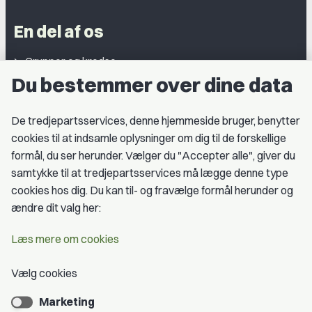
En del af os
Grupper og kredse
Du bestemmer over dine data
Studentergrupper
Fagligt aktive
De tredjepartsservices, denne hjemmeside bruger, benytter
cookies til at indsamle oplysninger om dig til de forskellige
Medlemskab
formål, du ser herunder. Vælger du "Accepter alle", giver du
samtykke til at tredjepartsservices må lægge denne type
Fordele som medlem
cookies hos dig. Du kan til- og fravælge formål herunder og
Kontingent
ændre dit valg her:
Forstå dit medlemskab
Læs mere om cookies
Pressekort
Vælg cookies
Marketing
Bliv medlem