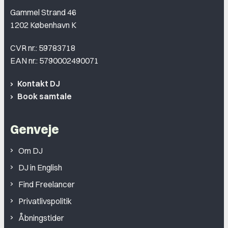
Gammel Strand 46
1202 København K
CVR nr.: 59783718
EAN nr.: 5790002490071
Kontakt DJ
Book samtale
Genveje
Om DJ
DJ in English
Find Freelancer
Privatlivspolitik
Åbningstider