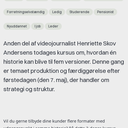
Forretningselvstændig
Ledig
Studerende
Pensionist
Nyuddannet
I job
Leder
Anden del af videojournalist Henriette Skov
Andersens todages kursus om, hvordan én
historie kan blive til fem versioner. Denne gang
er temaet produktion og færdiggørelse efter
førstedagen (den 7. maj), der handler om
strategi og struktur.
Vil du gerne tilbyde dine kunder flere formater med
udgangspunkt i samme historie? På dette 2-dages kursus