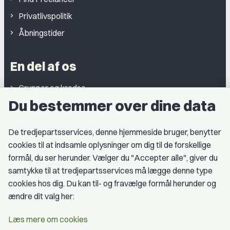
Privatlivspolitik
Åbningstider
En del af os
Grupper og kredse
Du bestemmer over dine data
Studentergrupper
Fagligt aktive
De tredjepartsservices, denne hjemmeside bruger, benytter
cookies til at indsamle oplysninger om dig til de forskellige
Medlemskab
formål, du ser herunder. Vælger du "Accepter alle", giver du
samtykke til at tredjepartsservices må lægge denne type
Fordele som medlem
cookies hos dig. Du kan til- og fravælge formål herunder og
Kontingent
ændre dit valg her:
Forstå dit medlemskab
Læs mere om cookies
Pressekort