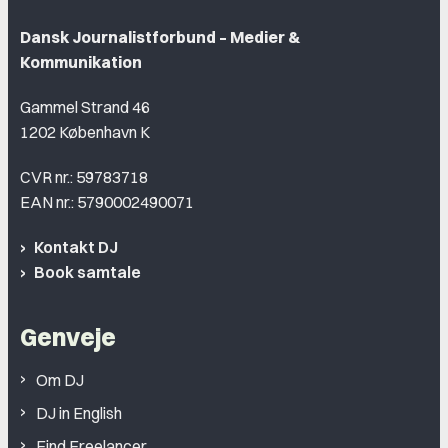
Dansk Journalistforbund – Medier &
Kommunikation
Gammel Strand 46
1202 København K
CVR nr.: 59783718
EAN nr.: 5790002490071
Kontakt DJ
Book samtale
Genveje
Om DJ
DJ in English
Find Freelancer