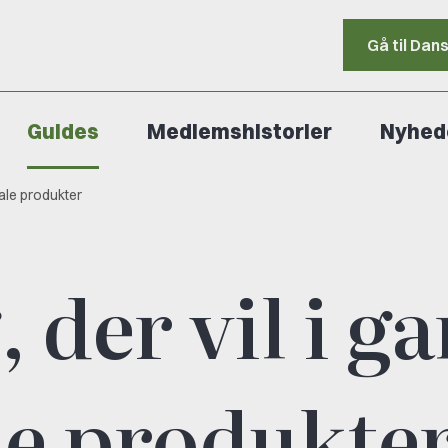
Gå til Dan
Guides
Medlemshistorier
Nyhed
itale produkter
g, der vil i g
le produkte