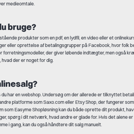
iver medieomtale.
 du bruge?
stående produkter som en pdf, en lydfil, en video eller et onlineku
er eller oprettelse af betalingsgrupper på Facebook, hvor folk b
gør forretningsmodeller, der giver løbende indtægter, men også k
 hvad der er noget for dig.
nlinesalg?
s du har en webshop. Undersøg om der allerede er tilknyttet betali
m andre platforme som Saxo.com eller Etsy Shop, der fungerer som
em som Easyme Shopløsning kan du både oprette dit produkt, have
ger, spørg i dit netværk, hvad andre er glade for. Hvis det alene er 
komme i gang, kan du også håndtere dit salg manuelt.