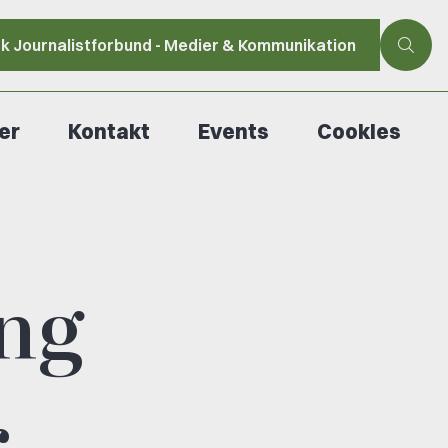
sk Journalistforbund - Medier & Kommunikation
er
Kontakt
Events
Cookies
ang
r