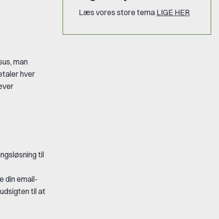
Læs vores store tema
LIGE HER
rsus, man
etaler hver
ræver
ngsløsning til
 din email-
udsigten til at