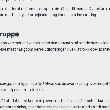
ma eller først og fremmest agere døråbner til mersalg? Jo større e
 både med hensyn til arbejdstimer og økonomisk investering.
gruppe
vordan kommer du i kontakt med dem? Hvad skal tænde dem? Lige 
ide mest muligt om deres udfordringer. Husk, at folk køber løsni
 sælge, som ligger lige for? Hvad kan du overskue og hvor meget ti
il føres igennem praktikken:
. I stedet for at kaste dig over udarbejdelsen af et online-kursus
nnementsordning, giver det mere mening at starte med en pdf med f