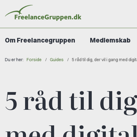
Om Freelancegruppen
Medlemskab
Du er her:
Forside
Guides
5 råd til dig, der vil i gang med dig
5 råd til di
med digita