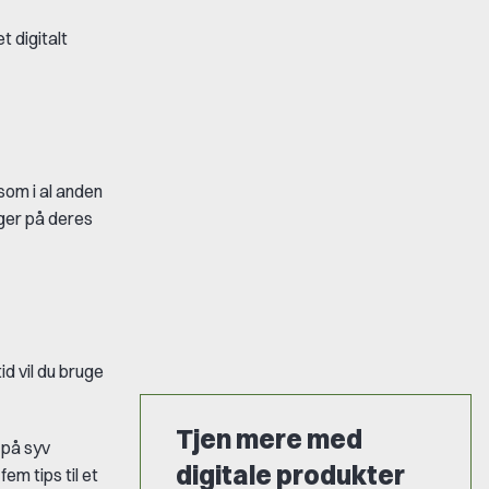
t digitalt
som i al anden
nger på deres
d vil du bruge
Tjen mere med
 på syv
digitale produkter
em tips til et