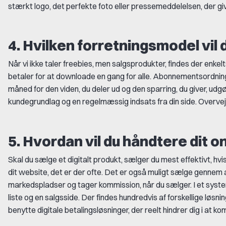
stærkt logo, det perfekte foto eller pressemeddelelsen, der g
4. Hvilken forretningsmodel vil
Når vi ikke taler freebies, men salgsprodukter, findes der enkelt
betaler for at downloade en gang for alle. Abonnementsordning
måned for den viden, du deler ud og den sparring, du giver, ud
kundegrundlag og en regelmæssig indsats fra din side. Overvej,
5. Hvordan vil du håndtere dit o
Skal du sælge et digitalt produkt, sælger du mest effektivt, hvi
dit website, det er der ofte. Det er også muligt sælge genne
markedspladser og tager kommission, når du sælger. I et syst
liste og en salgsside. Der findes hundredvis af forskellige løsnin
benytte digitale betalingsløsninger, der reelt hindrer dig i at 