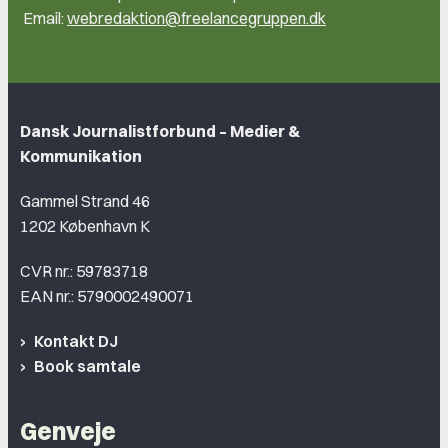
Email:
webredaktion@freelancegruppen.dk
Dansk Journalistforbund – Medier &
Kommunikation
Gammel Strand 46
1202 København K
CVR nr.: 59783718
EAN nr.: 5790002490071
Kontakt DJ
Book samtale
Genveje