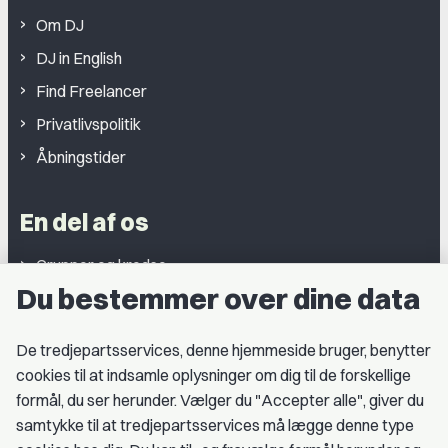
Om DJ
DJ in English
Find Freelancer
Privatlivspolitik
Åbningstider
En del af os
Grupper og kredse
Du bestemmer over dine data
Studentergrupper
Fagligt aktive
De tredjepartsservices, denne hjemmeside bruger, benytter
cookies til at indsamle oplysninger om dig til de forskellige
Medlemskab
formål, du ser herunder. Vælger du "Accepter alle", giver du
samtykke til at tredjepartsservices må lægge denne type
Fordele som medlem