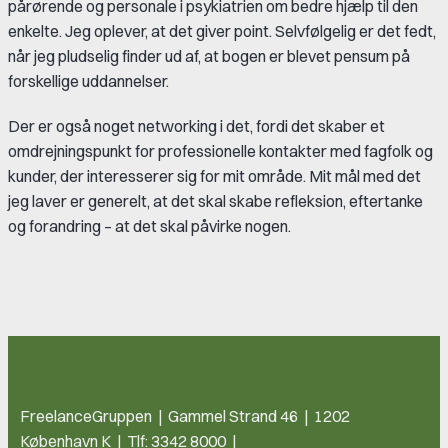
pårørende og personale i psykiatrien om bedre hjælp til den
enkelte. Jeg oplever, at det giver point. Selvfølgelig er det fedt,
når jeg pludselig finder ud af, at bogen er blevet pensum på
forskellige uddannelser.
Der er også noget networking i det, fordi det skaber et
omdrejningspunkt for professionelle kontakter med fagfolk og
kunder, der interesserer sig for mit område. Mit mål med det
jeg laver er generelt, at det skal skabe refleksion, eftertanke
og forandring – at det skal påvirke nogen.
FreelanceGruppen | Gammel Strand 46 | 1202
København K | Tlf: 3342 8000 |