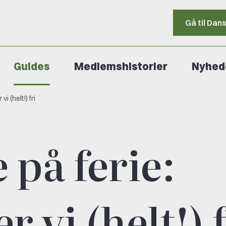
Gå til Dan
Guides
Medlemshistorier
Nyhed
i (helt!) fri
 på ferie:
 vi (helt!) f