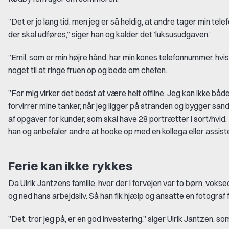
”Det er jo lang tid, men jeg er så heldig, at andre tager min te
der skal udføres,” siger han og kalder det ’luksusudgaven.’
”Emil, som er min højre hånd, har min kones telefonnummer, hvis n
noget til at ringe fruen op og bede om chefen.
”For mig virker det bedst at være helt offline. Jeg kan ikke både
forvirrer mine tanker, når jeg ligger på stranden og bygger sa
af opgaver for kunder, som skal have 28 portrætter i sort/hvid. D
han og anbefaler andre at hooke op med en kollega eller assistent 
Ferie kan ikke rykkes
Da Ulrik Jantzens familie, hvor der i forvejen var to børn, voksede
og ned hans arbejdsliv. Så han fik hjælp og ansatte en fotograf 
”Det, tror jeg på, er en god investering,” siger Ulrik Jantzen, som 