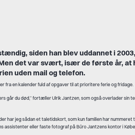
tændig, siden han blev uddannet i 2003,
en det var svært, især de første år, at h
erien uden mail og telefon.
r fra en kalender fuld af opgaver til at prioritere ferie og fridage.
lers går du død,” fortæller Ulrik Jantzen, som også overlader sin tele
der har jeg sådan et taletidskort, som kun familien har nummeret til
 hans assistenter eller faste fotograf på Büro Jantzens kontor i Kø