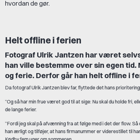
hvordan de gør.
Helt offline i ferien
Fotograf Ulrik Jantzen har været selvs
han ville bestemme over sin egen tid. M
og ferie. Derfor går han helt offline i f
Da fotograf Ulrik Jantzen blev far, flyttede det hans prioriteringe
”Og så har min frue været god til at sige: Nu skal du holde fri, el
de lange ferier.
”Fordi jeg skal på afvænning fra at følge med i det der flow. Så 
han ærligt og tilføjer, at hans firmanummer er viderestillet til
Kødby fem uger om sommeren.