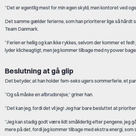
”Det er egentlig mest for min egen skyld, men kontoret ved også
Det samme gælder ferierne, som han prioriterer lige så hårdt so
Team Danmark.
”Ferien er hellig og kan ikke rykkes, selvom der kommer et fedt j
lyder klicheagtigt, men jeg kommer tilbage med ny power bagef
Beslutning at gå glip
Det betyder, at han holder fem-seks ugers sommerferie, et par ug
”Og så måske en afbrudsrejse,” griner han.
”Det kan jeg, fordi det vil jeg! Jeg har bare besluttet at priorite
”Jeg kan stadig godt være lidt småliderlig efter pengene, jeg går 
mere på det, fordi jeg kommer tilbage med ekstra energi, som sm