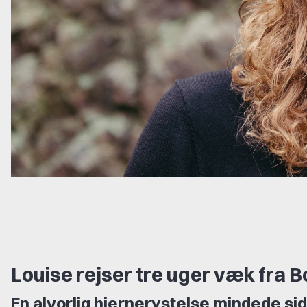
Louise rejser tre uger væk fra 
En alvorlig hjernerystelse mindede si