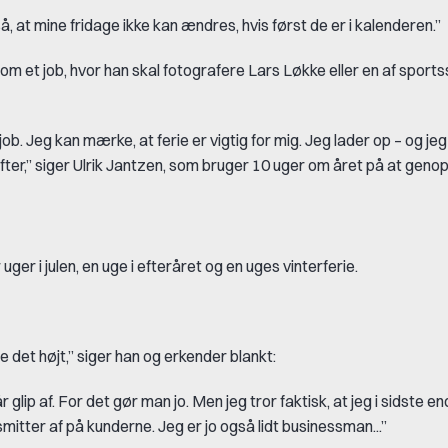
, at mine fridage ikke kan ændres, hvis først de er i kalenderen.”
m et job, hvor han skal fotografere Lars Løkke eller en af sports
ob. Jeg kan mærke, at ferie er vigtig for mig. Jeg lader op – og je
ter,” siger Ulrik Jantzen, som bruger 10 uger om året på at genop
er i julen, en uge i efteråret og en uges vinterferie.
re det højt,” siger han og erkender blankt:
glip af. For det gør man jo. Men jeg tror faktisk, at jeg i sidste en
itter af på kunderne. Jeg er jo også lidt businessman...”