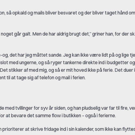
lefon, så opkald og mails bliver besvaret og der bliver taget hånd o
oget går galt. Men de har aldrig brugt det,” griner han, for der ska
-og, det har jeg måttet sande. Jeg kan ikke være lidt på og lige tj
ndslot med ungerne, og så ryger tankerne direkte ind i budgetter o
et stikker af med mig, og så er mit hoved ikke på ferie. Det duer i
til at tage sig af telefon og mail i ferien.
 med tvillinger for syv år siden, og han pludselig var far til fire, 
for at bevare det samme flow i butikken – også i ferierne.
prioriterer at skrive fridage ind i sin kalender, som ikke kan flyttes