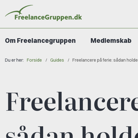
Om Freelancegruppen
Medlemskab
Du er her:
Forside
Guides
Freelancere på ferie: sådan holder v
Freelancere
sådan holder