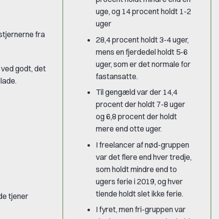
uge, og 14 procent holdt 1-2
uger
stjernerne fra
28,4 procent holdt 3-4 uger,
mens en fjerdedel holdt 5-6
uger, som er det normale for
g ved godt, det
fastansatte.
lade.
Til gengæld var der 14,4
procent der holdt 7-8 uger
og 6,8 procent der holdt
mere end otte uger.
I freelancer af nød-gruppen
var det flere end hver tredje,
som holdt mindre end to
ugers ferie i 2019, og hver
tiende holdt slet ikke ferie.
de tjener
I fyret, men fri-gruppen var