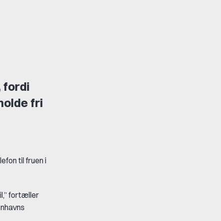
 fordi
olde fri
fon til fruen i
,” fortæller
benhavns