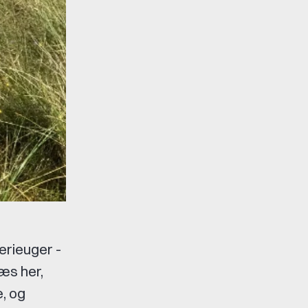
erieuger -
Læs her,
e, og