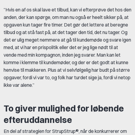
”Hvis en af os skal lave et tilbud, kan vi efterprøve det hos den
anden, der kan spørge, om man nu også er heelt sikker på, at
opgaven kun tager fire timer. Det gør det lettere at beregne
tilbud og at stå fast på, at det tager den tid, det nu tager. Og
det er ulig meget nemmere at gå til kundemøde og svare igen
med, at vi har en prispolitik eller det er jeg lige nødt til at
vende med min kompagnon, inden jeg svarer. Man kan let
komme i klemme til kundemøder, og der er det godt at kunne
henvise til makkeren. Plus at vi selvfølgelig har budt på større
opgaver, fordi vi var to, og folk har turdet sige ja, fordi vi netop
ikke var alene.”
To giver mulighed for løbende
efteruddannelse
En del af strategien for StrupStrup®, når de konkurrerer om