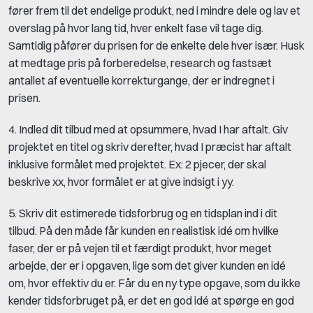
fører frem til det endelige produkt, ned i mindre dele og lav et
overslag på hvor lang tid, hver enkelt fase vil tage dig.
Samtidig påfører du prisen for de enkelte dele hver især. Husk
at medtage pris på forberedelse, research og fastsæt
antallet af eventuelle korrekturgange, der er indregnet i
prisen.
4. Indled dit tilbud med at opsummere, hvad I har aftalt. Giv
projektet en titel og skriv derefter, hvad I præcist har aftalt
inklusive formålet med projektet. Ex: 2 pjecer, der skal
beskrive xx, hvor formålet er at give indsigt i yy.
5. Skriv dit estimerede tidsforbrug og en tidsplan ind i dit
tilbud. På den måde får kunden en realistisk idé om hvilke
faser, der er på vejen til et færdigt produkt, hvor meget
arbejde, der er i opgaven, lige som det giver kunden en idé
om, hvor effektiv du er. Får du en ny type opgave, som du ikke
kender tidsforbruget på, er det en god idé at spørge en god