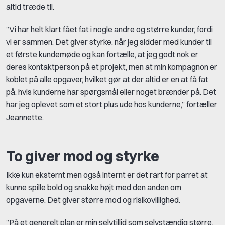
altid træde til.
”Vi har helt klart fået fat i nogle andre og større kunder, fordi
vi er sammen. Det giver styrke, når jeg sidder med kunder til
et første kundemøde og kan fortælle, at jeg godt nok er
deres kontaktperson på et projekt, men at min kompagnon er
koblet på alle opgaver, hvilket gør at der altid er en at få fat
på, hvis kunderne har spørgsmål eller noget brænder på. Det
har jeg oplevet som et stort plus ude hos kunderne,” fortæller
Jeannette.
To giver mod og styrke
Ikke kun eksternt men også internt er det rart for parret at
kunne spille bold og snakke højt med den anden om
opgaverne. Det giver større mod og risikovillighed.
”På et generelt plan er min selvtillid som selvstændig større,