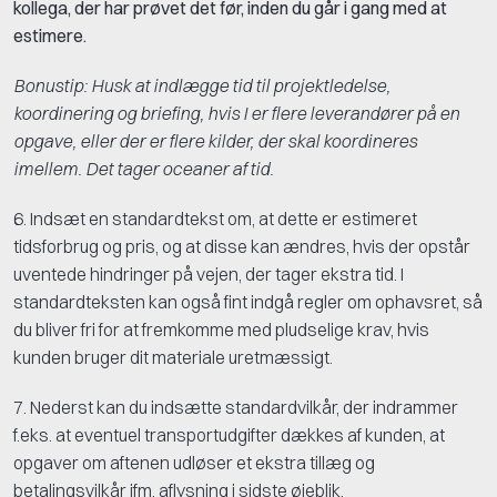
kollega, der har prøvet det før, inden du går i gang med at
estimere.
Bonustip: Husk at indlægge tid til projektledelse,
koordinering og briefing, hvis I er flere leverandører på en
opgave, eller der er flere kilder, der skal koordineres
imellem. Det tager oceaner af tid.
6. Indsæt en standardtekst om, at dette er estimeret
tidsforbrug og pris, og at disse kan ændres, hvis der opstår
uventede hindringer på vejen, der tager ekstra tid. I
standardteksten kan også fint indgå regler om ophavsret, så
du bliver fri for at fremkomme med pludselige krav, hvis
kunden bruger dit materiale uretmæssigt.
7. Nederst kan du indsætte standardvilkår, der indrammer
f.eks. at eventuel transportudgifter dækkes af kunden, at
opgaver om aftenen udløser et ekstra tillæg og
betalingsvilkår ifm. aflysning i sidste øjeblik.