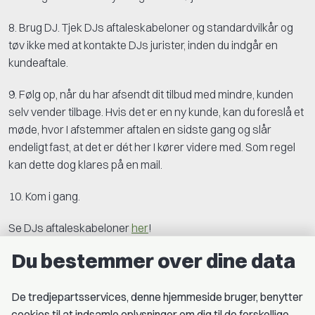
8. Brug DJ. Tjek DJs aftaleskabeloner og standardvilkår og
tøv ikke med at kontakte DJs jurister, inden du indgår en
kundeaftale.
9. Følg op, når du har afsendt dit tilbud med mindre, kunden
selv vender tilbage. Hvis det er en ny kunde, kan du foreslå et
møde, hvor I afstemmer aftalen en sidste gang og slår
endeligt fast, at det er dét her I kører videre med. Som regel
kan dette dog klares på en mail.
10. Kom i gang.
Se DJs aftaleskabeloner
her
!
Du bestemmer over dine data
Se mere om at sætte din pris og lave gode aftaler
i
FreelanceGuiden
især kapitel 4 og 5
.
De tredjepartsservices, denne hjemmeside bruger, benytter
cookies til at indsamle oplysninger om dig til de forskellige