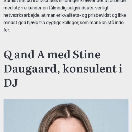
Samlet set ud fra Michaels erfaringer kræver det at arbejde
med større kunder en tålmodig salgsindsats, venligt
netværksarbejde, at man er kvalitets- og prisbevidst og ikke
mindst god hjælp fra dygtige kolleger, som man kan stå inde
for.
Q and A med Stine
Daugaard, konsulent i
DJ