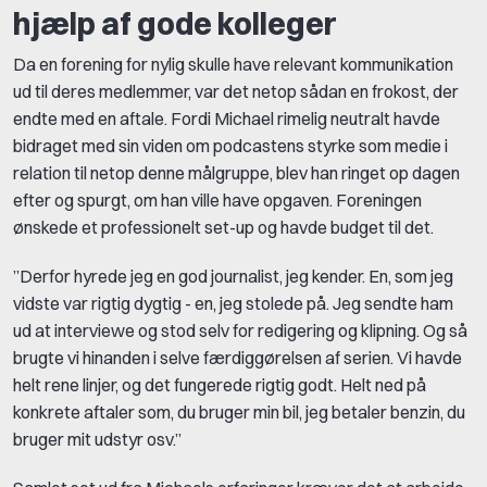
hjælp af gode kolleger
Da en forening for nylig skulle have relevant kommunikation
ud til deres medlemmer, var det netop sådan en frokost, der
endte med en aftale. Fordi Michael rimelig neutralt havde
bidraget med sin viden om podcastens styrke som medie i
relation til netop denne målgruppe, blev han ringet op dagen
efter og spurgt, om han ville have opgaven. Foreningen
ønskede et professionelt set-up og havde budget til det.
”Derfor hyrede jeg en god journalist, jeg kender. En, som jeg
vidste var rigtig dygtig - en, jeg stolede på. Jeg sendte ham
ud at interviewe og stod selv for redigering og klipning. Og så
brugte vi hinanden i selve færdiggørelsen af serien. Vi havde
helt rene linjer, og det fungerede rigtig godt. Helt ned på
konkrete aftaler som, du bruger min bil, jeg betaler benzin, du
bruger mit udstyr osv.”