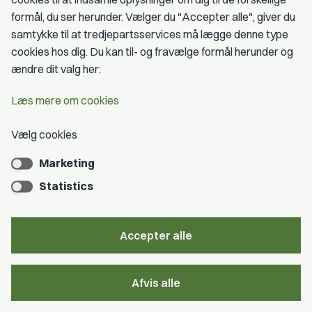
formål, du ser herunder. Vælger du "Accepter alle", giver du
samtykke til at tredjepartsservices må lægge denne type
cookies hos dig. Du kan til- og fravælge formål herunder og
ændre dit valg her:
FreelanceGruppen | Gammel Strand 46 | 1202
Læs mere om cookies
København K | Tlf: 3342 8000 |
Email:
webredaktion@freelancegruppen.dk
Vælg cookies
Marketing
Statistics
Dansk Journalistforbund – Medier &
Kommunikation
Accepter alle
Gammel Strand 46
1202 København K
Afvis alle
CVR nr.: 59783718