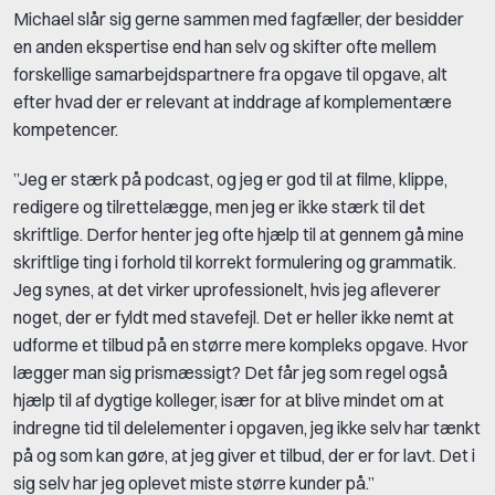
Michael slår sig gerne sammen med fagfæller, der besidder
en anden ekspertise end han selv og skifter ofte mellem
forskellige samarbejdspartnere fra opgave til opgave, alt
efter hvad der er relevant at inddrage af komplementære
kompetencer.
”Jeg er stærk på podcast, og jeg er god til at filme, klippe,
redigere og tilrettelægge, men jeg er ikke stærk til det
skriftlige. Derfor henter jeg ofte hjælp til at gennem gå mine
skriftlige ting i forhold til korrekt formulering og grammatik.
Jeg synes, at det virker uprofessionelt, hvis jeg afleverer
noget, der er fyldt med stavefejl. Det er heller ikke nemt at
udforme et tilbud på en større mere kompleks opgave. Hvor
lægger man sig prismæssigt? Det får jeg som regel også
hjælp til af dygtige kolleger, især for at blive mindet om at
indregne tid til delelementer i opgaven, jeg ikke selv har tænkt
på og som kan gøre, at jeg giver et tilbud, der er for lavt. Det i
sig selv har jeg oplevet miste større kunder på.”