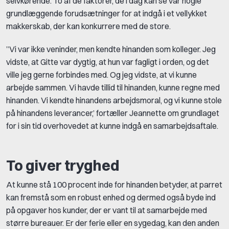
selvkørende. To af de faktorer, de i dag kan se var nogle
grundlæggende forudsætninger for at indgå i et vellykket
makkerskab, der kan konkurrere med de store.
”Vi var ikke veninder, men kendte hinanden som kolleger. Jeg
vidste, at Gitte var dygtig, at hun var fagligt i orden, og det
ville jeg gerne forbindes med. Og jeg vidste, at vi kunne
arbejde sammen. Vi havde tillid til hinanden, kunne regne med
hinanden. Vi kendte hinandens arbejdsmoral, og vi kunne stole
på hinandens leverancer,’ fortæller Jeannette om grundlaget
for i sin tid overhovedet at kunne indgå en samarbejdsaftale.
To giver tryghed
At kunne stå 100 procent inde for hinanden betyder, at parret
kan fremstå som en robust enhed og dermed også byde ind
på opgaver hos kunder, der er vant til at samarbejde med
større bureauer. Er der ferie eller en sygedag, kan den anden