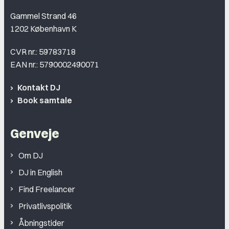
Gammel Strand 46
1202 København K
CVR nr.: 59783718
EAN nr.: 5790002490071
Kontakt DJ
Book samtale
Genveje
Om DJ
DJ in English
Find Freelancer
Privatlivspolitik
Åbningstider