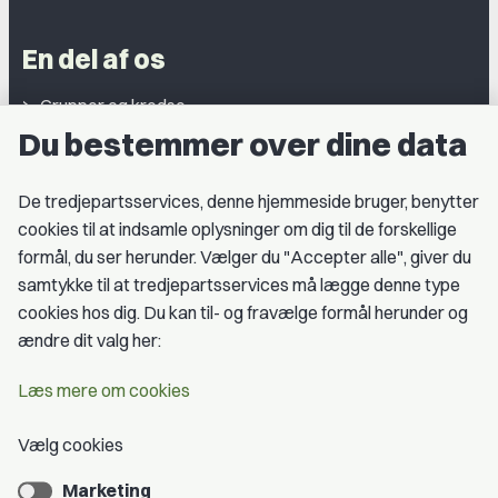
En del af os
Grupper og kredse
Du bestemmer over dine data
Studentergrupper
Fagligt aktive
De tredjepartsservices, denne hjemmeside bruger, benytter
cookies til at indsamle oplysninger om dig til de forskellige
Medlemskab
formål, du ser herunder. Vælger du "Accepter alle", giver du
samtykke til at tredjepartsservices må lægge denne type
Fordele som medlem
cookies hos dig. Du kan til- og fravælge formål herunder og
Kontingent
ændre dit valg her:
Forstå dit medlemskab
Læs mere om cookies
Pressekort
Vælg cookies
Marketing
Bliv medlem