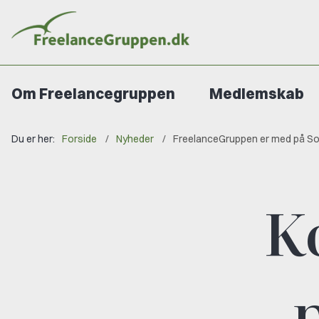
Om Freelancegruppen
Medlemskab
Du er her:
Forside
Nyheder
FreelanceGruppen er med på So
K