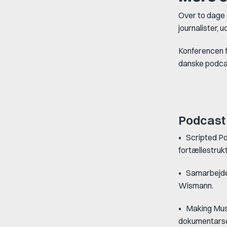
Over to dage 
journalister, 
Konferencen f
danske podcas
Podcast 
•
Scripted P
fortællestrukt
•
Samarbejde
Wismann.
•
Making Musi
dokumentarse