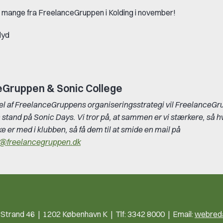
e mange fra FreelanceGruppen i Kolding i november!
lyd
eGruppen & Sonic College
l af FreelanceGruppens organiseringsstrategi vil FreelanceGru
stand på Sonic Days. Vi tror på, at sammen er vi stærkere, så h
e er med i klubben, så få dem til at smide en mail på
@freelancegruppen.dk
trand 46 | 1202 København K | Tlf: 3342 8000 | Email:
webreda