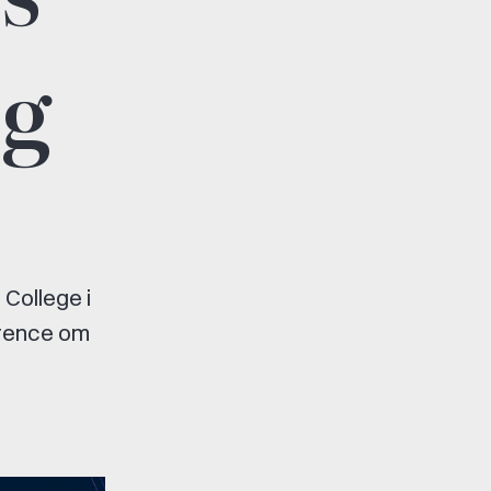
ng
College i
ference om