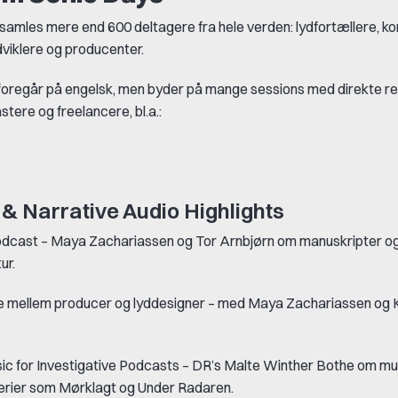
samles mere end 600 deltagere fra hele verden: lydfortællere, ko
udviklere og producenter.
oregår på engelsk, men byder på mange sessions med direkte re
tere og freelancere, bl.a.:
& Narrative Audio Highlights
odcast
– Maya Zachariassen og Tor Arnbjørn om manuskripter o
ur.
 mellem producer og lyddesigner
– med Maya Zachariassen og K
c for Investigative Podcasts
– DR
’
s Malte Winther Bothe om musi
rier som Mørklagt og Under Radaren.