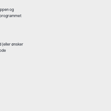
uppen og
g, programmet
(eller ønsker
gode