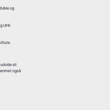
dvikle og
g Ulrik
titute.
udvide sit
grammet også