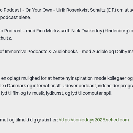
to Podcast
–
On Your Own
– Ulrik Rosenkvist Schultz (DR) om at u
 podcast alene.
eo Podcast
–
med Finn Markwardt, Nick Dunkerley
(Hindenburg) o
hultz.
 of Immersive Podcasts & Audiobooks
– med Audible og Dolby Ins
en oplagt mulighed for at hente ny inspiration, møde kollegaer og 
e i Danmark og internationalt. Udover podcast, indeholder pro
 lyd til film og tv, musik, lydkunst, og lyd til computer spil.
t og tilmeld dig gratis her:
https://sonicdays2025.sched.com