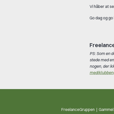
Vi håber at s
Go dag og go 
Freelanc
PS: Som en de
stede med en 
nogen, der ikk
mediklubben
FreelanceGruppen | Gammel S