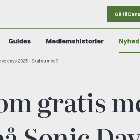
Gå til Dan
Guides
Medlemshistorier
Nyhed
nic days 2025 - Skal du med?
om gratis m
på Sonic Day