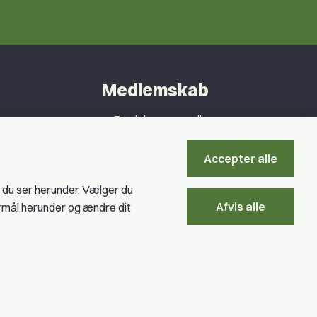
Medlemskab
Fordele som medlem
Kontingent
Accepter alle
Forstå dit medlemskab
, du ser herunder. Vælger du
Pressekort
Afvis alle
ormål herunder og ændre dit
Bliv medlem