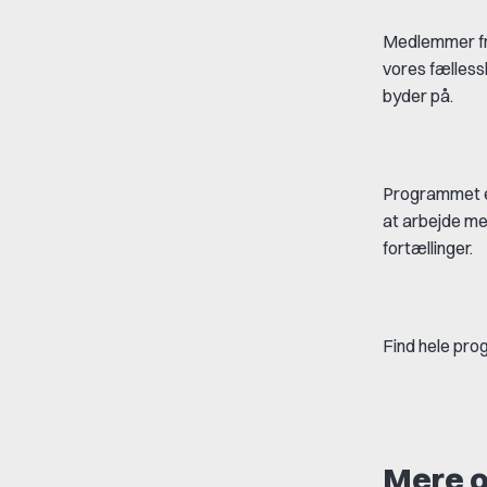
Medlemmer fra
vores fælless
byder på.
Programmet er
at arbejde med
fortællinger.
Find hele pr
Mere o