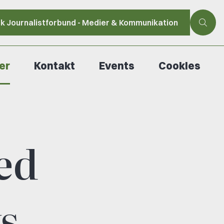
sk Journalistforbund - Medier & Kommunikation
er
Kontakt
Events
Cookies
ed
s