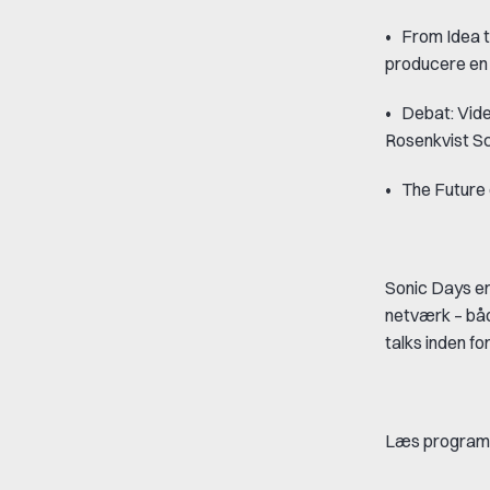
•
From Idea 
producere en
•
Debat: Vid
Rosenkvist Sc
•
The Future
Sonic Days er 
netværk – båd
talks inden for
Læs programme