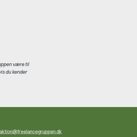
ppen være til
vis du kender
ktion@freelancegruppen.dk