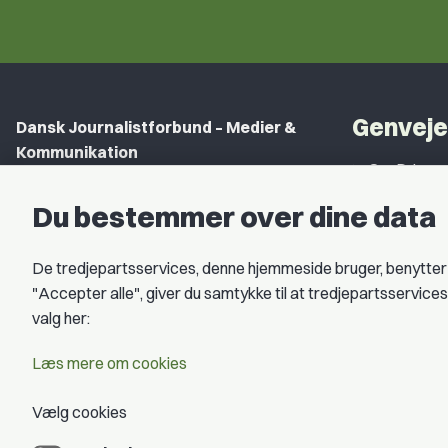
Genveje
Dansk Journalistforbund – Medier &
Kommunikation
Om DJ
Gammel Strand 46
DJ in Englis
Du bestemmer over dine data
1202 København K
Find Freel
CVR nr.: 59783718
De tredjepartsservices, denne hjemmeside bruger, benytter co
Privatlivspo
EAN nr.: 5790002490071
"Accepter alle", giver du samtykke til at tredjepartsservic
Åbningstid
valg her:
Kontakt DJ
Book samtale
Læs mere om cookies
Vælg cookies