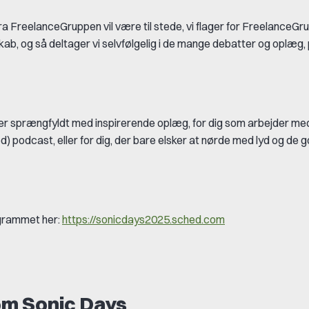
 FreelanceGruppen vil være til stede, vi flager for FreelanceGr
kab, og så deltager vi selvfølgelig i de mange debatter og oplæ
 sprængfyldt med inspirerende oplæg, for dig som arbejder med 
) podcast, eller for dig, der bare elsker at nørde med lyd og de 
ogrammet her:
https://sonicdays2025.sched.com
m Sonic Days