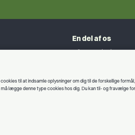
En del af os
Grupper og kredse
h
Studentergrupper
ancer
Fagligt aktive
okies til at indsamle oplysninger om dig til de forskellige formål
litik
es må lægge denne type cookies hos dig. Du kan til- og fravælge f
er