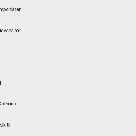
mponister,
levans for
g
athrine
k til