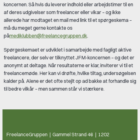
koncernen. Så hvis du leverer indhold eller arbejdstimer til en
af deres udgivelser som freelancer eller vikar – og ikke
allerede har modtaget en mail med link til et spørgeskema –
må du meget gerne kontakte os
på
mediklubben@freelancegruppen.dk
.
Spørgeskemaet er udviklet i samarbejde med fagligt aktive
freelancere, der selv er tilknyttet JFM-koncernen – og det er
anonymt at deltage. Når resultaterne er klar, inviterer vi til et
freelancemøde. Her kan vi drøfte, hvilke tiltag, undersøgelsen
kalder på. Alene er det ofte stejlt op ad bakke at forhandle sig
til bedre vilkår – men sammen står vi stærkere.
FreelanceGruppen | Gammel Strand 46 | 1202