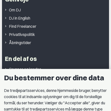
Om DJ
DJ in English
Find Freelancer
Privatlivspolitik
Åbningstider
En del af os
Grupper og kredse
Du bestemmer over dine data
Studentergrupper
Fagligt aktive
De tredjepartsservices, denne hjemmeside bruger, benytter
cookies til at indsamle oplysninger om dig til de forskellige
Medlemskab
formål, du ser herunder. Vælger du "Accepter alle", giver du
samtykke til at tredjepartsservices må lægge denne type