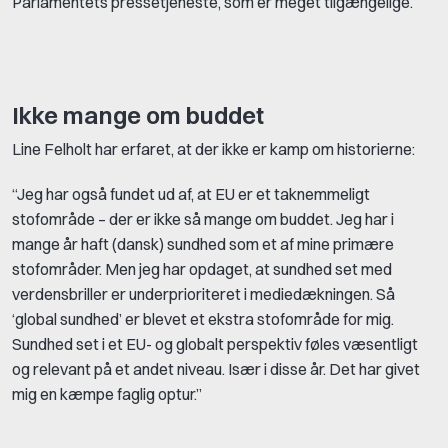
Parlamentets pressetjeneste, som er meget tilgængelige.
Ikke mange om buddet
Line Felholt har erfaret, at der ikke er kamp om historierne:
“Jeg har også fundet ud af, at EU er et taknemmeligt
stofområde – der er ikke så mange om buddet. Jeg har i
mange år haft (dansk) sundhed som et af mine primære
stofområder. Men jeg har opdaget, at sundhed set med
verdensbriller er underprioriteret i mediedækningen. Så
‘global sundhed’ er blevet et ekstra stofområde for mig.
Sundhed set i et EU- og globalt perspektiv føles væsentligt
og relevant på et andet niveau. Især i disse år. Det har givet
mig en kæmpe faglig optur.”