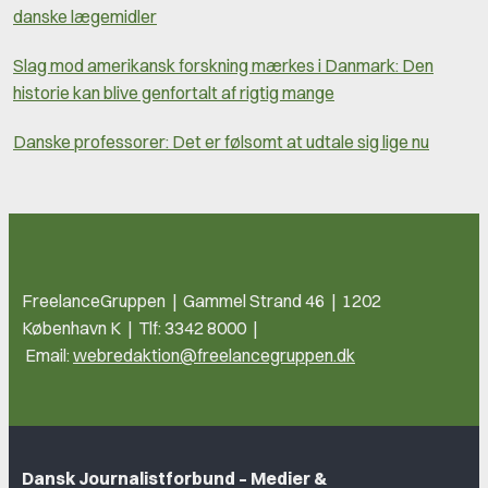
danske lægemidler
Slag mod amerikansk forskning mærkes i Danmark: Den
historie kan blive genfortalt af rigtig mange
Danske professorer: Det er følsomt at udtale sig lige nu
FreelanceGruppen | Gammel Strand 46 | 1202
København K | Tlf: 3342 8000 |
Email:
webredaktion@freelancegruppen.dk
Dansk Journalistforbund – Medier &