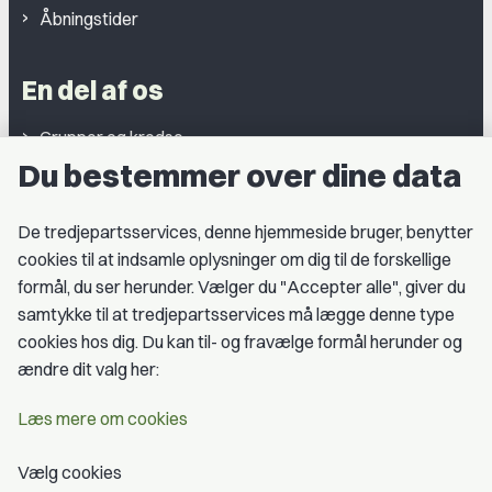
Åbningstider
En del af os
Grupper og kredse
Du bestemmer over dine data
Studentergrupper
Fagligt aktive
De tredjepartsservices, denne hjemmeside bruger, benytter
cookies til at indsamle oplysninger om dig til de forskellige
Medlemskab
formål, du ser herunder. Vælger du "Accepter alle", giver du
samtykke til at tredjepartsservices må lægge denne type
Fordele som medlem
cookies hos dig. Du kan til- og fravælge formål herunder og
Kontingent
ændre dit valg her:
Forstå dit medlemskab
Læs mere om cookies
Pressekort
Vælg cookies