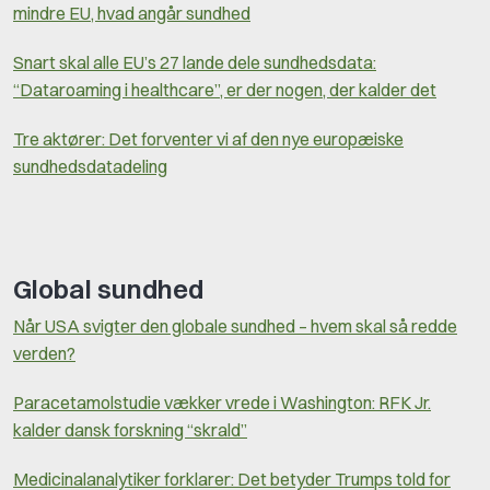
mindre EU, hvad angår sundhed
Snart skal alle EU’s 27 lande dele sundhedsdata:
“Dataroaming i healthcare”, er der nogen, der kalder det
Tre aktører: Det forventer vi af den nye europæiske
sundhedsdatadeling
Global sundhed
Når USA svigter den globale sundhed – hvem skal så redde
verden?
Paracetamolstudie vækker vrede i Washington: RFK Jr.
kalder dansk forskning “skrald”
Medicinalanalytiker forklarer: Det betyder Trumps told for