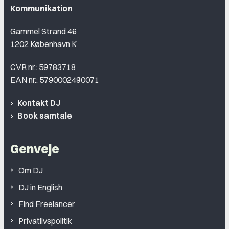
Kommunikation
Gammel Strand 46
1202 København K
CVR nr.: 59783718
EAN nr.: 5790002490071
Kontakt DJ
Book samtale
Genveje
Om DJ
DJ in English
Find Freelancer
Privatlivspolitik