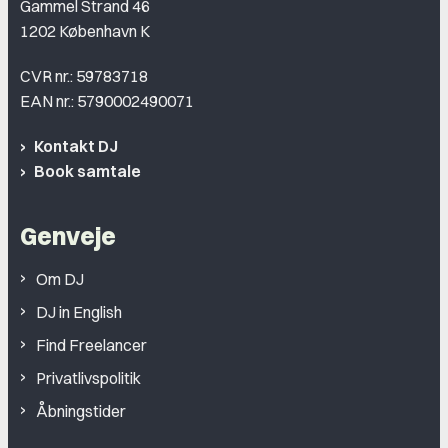
Gammel Strand 46
1202 København K
CVR nr.: 59783718
EAN nr.: 5790002490071
Kontakt DJ
Book samtale
Genveje
Om DJ
DJ in English
Find Freelancer
Privatlivspolitik
Åbningstider