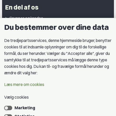
En del af os
Grupper og kredse
Du bestemmer over dine data
Studentergrupper
Fagligt aktive
De tredjepartsservices, denne hjemmeside bruger, benytter
cookies til at indsamle oplysninger om dig til de forskellige
Medlemskab
formål, du ser herunder. Vælger du "Accepter alle", giver du
samtykke til at tredjepartsservices må lægge denne type
Fordele som medlem
cookies hos dig. Du kan til- og fravælge formål herunder og
Kontingent
ændre dit valg her:
Forstå dit medlemskab
Læs mere om cookies
Pressekort
Vælg cookies
Marketing
Bliv medlem