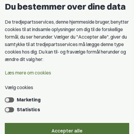
Du bestemmer over dine data
Studentergrupper
Fagligt aktive
De tredjepartsservices, denne hjemmeside bruger, benytter
cookies til at indsamle oplysninger om dig til de forskellige
Medlemskab
formål, du ser herunder. Vælger du "Accepter alle", giver du
samtykke til at tredjepartsservices må lægge denne type
Fordele som medlem
cookies hos dig. Du kan til- og fravælge formål herunder og
Kontingent
ændre dit valg her:
Forstå dit medlemskab
Læs mere om cookies
Pressekort
Vælg cookies
Marketing
Bliv medlem
Statistics
Accepter alle