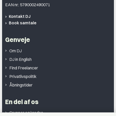
EAN nr.: 5790002490071
Kontakt DJ
Book samtale
Genveje
Om DJ
DJ in English
Find Freelancer
Privatlivspolitik
Åbningstider
En del af os
Grupper og kredse