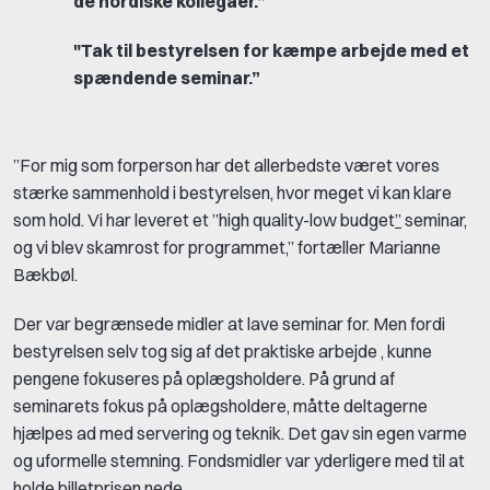
de nordiske kollegaer
.”
"Tak til bestyrelsen for kæmpe arbejde med et
spændende seminar
.”
”For mig som forperson har det allerbedste været vores
stærke sammenhold i bestyrelsen, hvor meget vi kan klare
som hold. Vi har leveret et ”high quality-low budget
”
seminar,
og vi blev skamrost for programmet,” fortæller Marianne
Bækbøl.
Der var begrænsede midler at lave seminar for. Men fordi
bestyrelsen selv tog sig af det praktiske arbejde , kunne
pengene fokuseres på oplægsholdere. På grund af
seminarets fokus på oplægsholdere, måtte deltagerne
hjælpes ad med servering og teknik. Det gav sin egen varme
og uformelle stemning. Fondsmidler var yderligere med til at
holde billetprisen nede.