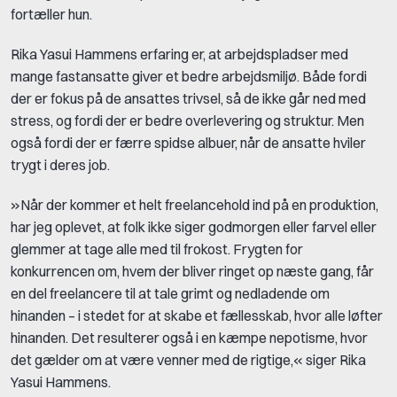
fortæller hun.
Rika
Yasui Hammens erfaring er, at arbejdspladser med
mange fastansatte giver et bedre arbejdsmiljø. Både fordi
der er fokus på de ansattes trivsel, så de ikke går ned med
stress, og fordi der er bedre overlevering og struktur. Men
også fordi der er færre spidse albuer, når de ansatte hviler
trygt i deres job.
»Når der kommer et helt freelancehold ind på en produktion,
har jeg oplevet, at folk ikke siger godmorgen eller farvel eller
glemmer at tage alle med til frokost. Frygten for
konkurrencen om, hvem der bliver ringet op næste gang, får
en del freelancere til at tale grimt og nedladende om
hinanden – i stedet for at skabe et fællesskab, hvor alle løfter
hinanden. Det resulterer også i en kæmpe nepotisme, hvor
det gælder om at være venner med de rigtige,« siger
Rika
Yasui Hammens.