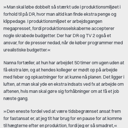
»Man skal løbe dobbelt så stærkt ude i produktionsmiljøet i
forhold til på DR, hvor man altid kan finde ekstra penge og
klippedage. I produktionsmiljøet er arbejdsgangen
megapresset, fordi produktionsselskaberne accepterer
nogle skrabede budgetter. Der har DR og TV 2 også et
ansvar, for de presser nedad, når de køber programmer med
urealistiske budgetter.«
Nanna fortæller, at hun har arbejdet 50 timer om ugen uden at
få ekstra løn, og at hendes kolleger er mødt op på arbejde
med feber og opkastninger for at kunne nå planen. Det ligger i
luften, at man skal yde en ekstra indsats ved fx at arbejde om
aftenen, hvis man skal gøre sig forhåbninger om at få et job
næste gang.
»Den eneste fordel ved at være tidsbegrænset ansat frem
for fastansat er, at jeg tit har brug for en pause for at komme
til hægterne efter en produktion, fordi jeg er så smadret,«