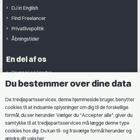
DJ in English
Find Freelancer
Privatlivspolitik
Åbningstider
En del af os
Grupper og kredse
Du bestemmer over dine data
Studentergrupper
Fagligt aktive
De tredjepartsservices, denne hjemmeside bruger, benytter
cookies til at indsamle oplysninger om dig til de forskellige
Medlemskab
formål, du ser herunder. Vælger du "Accepter alle", giver du
samtykke til at tredjepartsservices må lægge denne type
Fordele som medlem
cookies hos dig. Du kan til- og fravælge formål herunder og
Kontingent
ændre dit valg her: