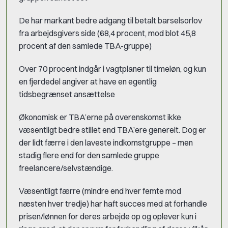
De har markant bedre adgang til betalt barselsorlov
fra arbejdsgivers side (68,4 procent, mod blot 45,8
procent af den samlede TBA-gruppe)
Over 70 procent indgår i vagtplaner til timeløn, og kun
en fjerdedel angiver at have en egentlig
tidsbegrænset ansættelse
Økonomisk er TBA’erne på overenskomst ikke
væsentligt bedre stillet end TBA’ere generelt. Dog er
der lidt færre i den laveste indkomstgruppe – men
stadig flere end for den samlede gruppe
freelancere/selvstændige.
Væsentligt færre (mindre end hver femte mod
næsten hver tredje) har haft succes med at forhandle
prisen/lønnen for deres arbejde op og oplever kun i