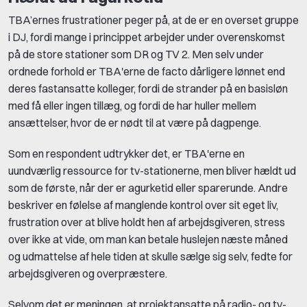
TBA’ernes frustrationer peger på, at de er en overset gruppe
i DJ, fordi mange i princippet arbejder under overenskomst
på de store stationer som DR og TV 2. Men selv under
ordnede forhold er TBA'erne de facto dårligere lønnet end
deres fastansatte kolleger, fordi de strander på en basisløn
med få eller ingen tillæg, og fordi de har huller mellem
ansættelser, hvor de er nødt til at være på dagpenge.
Som en respondent udtrykker det, er TBA'erne en
uundværlig ressource for tv-stationerne, men bliver hældt ud
som de første, når der er agurketid eller sparerunde. Andre
beskriver en følelse af manglende kontrol over sit eget liv,
frustration over at blive holdt hen af arbejdsgiveren, stress
over ikke at vide, om man kan betale huslejen næste måned
og udmattelse af hele tiden at skulle sælge sig selv, fedte for
arbejdsgiveren og overpræstere.
Selvom det er meningen, at projektansatte på radio- og tv-