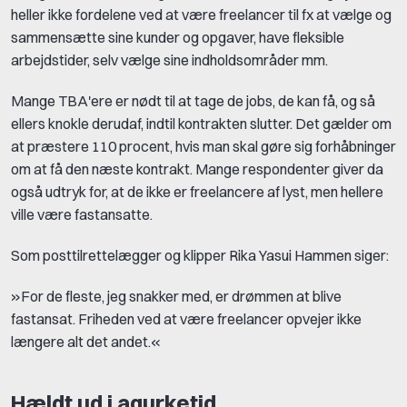
heller ikke fordelene ved at være freelancer til fx at vælge og
sammensætte sine kunder og opgaver, have fleksible
arbejdstider, selv vælge sine indholdsområder mm.
Mange TBA'ere er nødt til at tage de jobs, de kan få, og så
ellers knokle derudaf, indtil kontrakten slutter. Det gælder om
at præstere 110 procent, hvis man skal gøre sig forhåbninger
om at få den næste kontrakt. Mange respondenter giver da
også udtryk for, at de ikke er freelancere af lyst, men hellere
ville være fastansatte.
Som posttilrettelægger og klipper Rika
Yasui Hammen siger:
»For de fleste, jeg snakker med, er drømmen at blive
fastansat. Friheden ved at være freelancer opvejer ikke
længere alt det andet.«
Hældt ud i agurketid