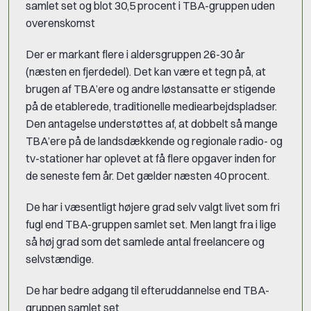
samlet set og blot 30,5 procent i TBA-gruppen uden
overenskomst
Der er markant flere i aldersgruppen 26-30 år
(næsten en fjerdedel). Det kan være et tegn på, at
brugen af TBA’ere og andre løstansatte er stigende
på de etablerede, traditionelle mediearbejdspladser.
Den antagelse understøttes af, at dobbelt så mange
TBA’ere på de landsdækkende og regionale radio- og
tv-stationer har oplevet at få flere opgaver inden for
de seneste fem år. Det gælder næsten 40 procent.
De har i væsentligt højere grad selv valgt livet som fri
fugl end TBA-gruppen samlet set. Men langt fra i lige
så høj grad som det samlede antal freelancere og
selvstændige.
De har bedre adgang til efteruddannelse end TBA-
gruppen samlet set