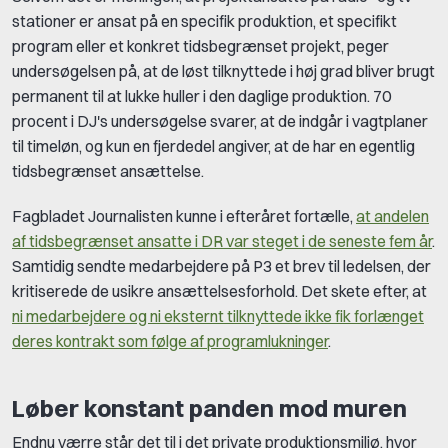
stationer er ansat på en specifik produktion, et specifikt
program eller et konkret tidsbegrænset projekt, peger
undersøgelsen på, at de løst tilknyttede i høj grad bliver brugt
permanent til at lukke huller i den daglige produktion. 70
procent i DJ's undersøgelse svarer, at de indgår i vagtplaner
til timeløn, og kun en fjerdedel angiver, at de har en egentlig
tidsbegrænset ansættelse.
Fagbladet Journalisten kunne i efteråret fortælle,
at andelen
af tidsbegrænset ansatte i DR var steget i de seneste fem år
.
Samtidig sendte medarbejdere på P3 et brev til ledelsen, der
kritiserede de usikre ansættelsesforhold. Det skete efter, at
ni medarbejdere og ni eksternt tilknyttede ikke fik forlænget
deres kontrakt som følge af programlukninger
.
Løber konstant panden mod muren
Endnu værre står det til i det private produktionsmiljø, hvor