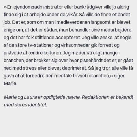
»En ejendomsadministrator eller bankrådgiver ville jo aldrig
finde sig i at arbejde under de vilkår. Så ville de finde et andet
job. Det er, som om man i medieverdenen langsomt er blevet
enige om, at det er sådan, man behandler sine medarbejdere,
og det har folk stiltiende accepteret. Jeg ville ønske, at nogle
af de store tv-stationer og virksomheder gik forrest og
prøvede at ændre kulturen. Jeg møder utroligt mange i
branchen, der brokker sig over, hvor pissehårdt det er, er gået
ned med stress eller blevet deprimeret. Så jeg tror, alle ville få
gavn af at forbedre den mentale trivsel i branchen,« siger
Marie.
Marie og Laura er opdigtede navne. Redaktionen er bekendt
med deres identitet.