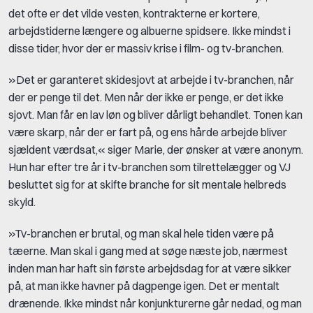
det ofte er det vilde vesten, kontrakterne er kortere,
arbejdstiderne længere og albuerne spidsere. Ikke mindst i
disse tider, hvor der er massiv krise i film- og tv-branchen.
»Det er garanteret skidesjovt at arbejde i tv-branchen, når
der er penge til det. Men når der ikke er penge, er det ikke
sjovt. Man får en lav løn og bliver dårligt behandlet. Tonen kan
være skarp, når der er fart på, og ens hårde arbejde bliver
sjældent værdsat,« siger Marie, der ønsker at være anonym.
Hun har efter tre år i tv-branchen som tilrettelægger og VJ
besluttet sig for at skifte branche for sit mentale helbreds
skyld.
»Tv-branchen er brutal, og man skal hele tiden være på
tæerne. Man skal i gang med at søge næste job, nærmest
inden man har haft sin første arbejdsdag for at være sikker
på, at man ikke havner på dagpenge igen. Det er mentalt
drænende. Ikke mindst når konjunkturerne går nedad, og man