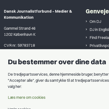
Genveje
Dansk Journalistforbund – Medier &
Kommunikation
Om DJ
Gammel Strand 46
DJ in Englis
1202 København K
Find Freel
CVR nr.: 59783718
Privatlivspo
EAN nr.: 5790002490071
Åbningstid
Du bestemmer over dine data
Kontakt DJ
Book samtale
De tredjepartsservices, denne hjemmeside bruger, benytter co
"Accepter alle", giver du samtykke til at tredjepartsservic
valg her:
Læs mere om cookies