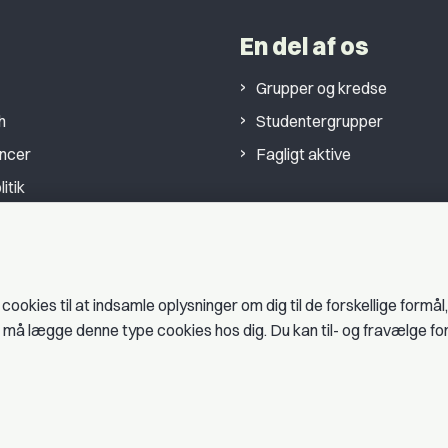
En del af os
Grupper og kredse
h
Studentergrupper
ancer
Fagligt aktive
litik
er
okies til at indsamle oplysninger om dig til de forskellige formål
es må lægge denne type cookies hos dig. Du kan til- og fravælge f