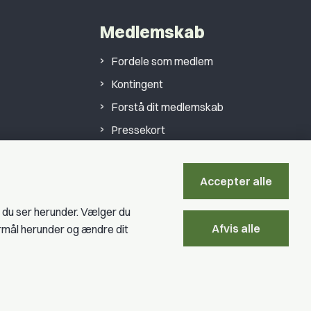
Medlemskab
Fordele som medlem
Kontingent
Forstå dit medlemskab
Pressekort
Accepter alle
Bliv medlem
, du ser herunder. Vælger du
Afvis alle
ormål herunder og ændre dit
Privatlivspolitik