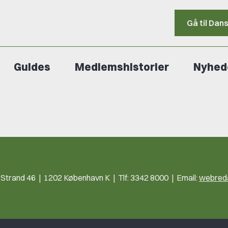
Gå til Dan
Guides
Medlemshistorier
Nyhed
trand 46 | 1202 København K | Tlf: 3342 8000 | Email:
webreda