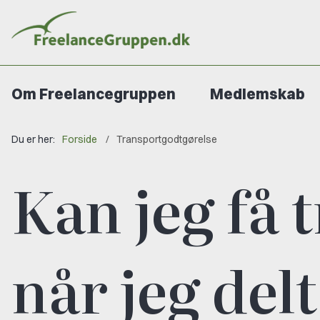
Om Freelancegruppen
Medlemskab
Du er her:
Forside
Transportgodtgørelse
Kan jeg få 
når jeg del