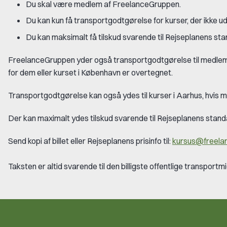
Du skal være medlem af FreelanceGruppen.
Du kan kun få transportgodtgørelse for kurser, der ikke
Du kan maksimalt få tilskud svarende til Rejseplanens s
FreelanceGruppen yder også transportgodtgørelse til medlemmer,
for dem eller kurset i København er overtegnet.
Transportgodtgørelse kan også ydes til kurser i Aarhus, hvis m
Der kan maximalt ydes tilskud svarende til Rejseplanens sta
Send kopi af billet eller Rejseplanens prisinfo til:
kursus@freela
Taksten er altid svarende til den billigste offentlige transportmi