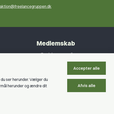
ktion@freelancegruppen.dk
Medlemskab
Fordele som medlem
Kontingent
Accepter alle
Forstå dit medlemskab
Pressekort
, du ser herunder. Vælger du
Afvis alle
ormål herunder og ændre dit
Bliv medlem