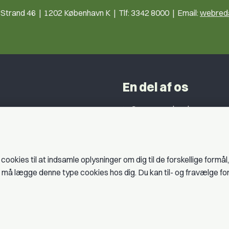
trand 46 | 1202 København K | Tlf: 3342 8000 | Email:
webreda
En del af os
Grupper og kredse
h
Studentergrupper
ancer
Fagligt aktive
litik
okies til at indsamle oplysninger om dig til de forskellige formål
es må lægge denne type cookies hos dig. Du kan til- og fravælge f
er