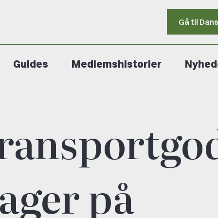
Gå til Dan
Guides
Medlemshistorier
Nyhed
transportgo
tager på