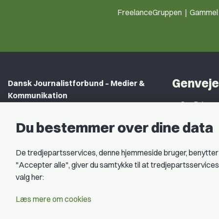
FreelanceGruppen | Gammel S
Genveje
Dansk Journalistforbund – Medier &
Kommunikation
Om DJ
Gammel Strand 46
DJ in Englis
Du bestemmer over dine data
1202 København K
Find Freel
CVR nr.: 59783718
Privatlivspo
De tredjepartsservices, denne hjemmeside bruger, benytter co
EAN nr.: 5790002490071
"Accepter alle", giver du samtykke til at tredjepartsservic
Åbningstid
valg her:
Kontakt DJ
Book samtale
Læs mere om cookies