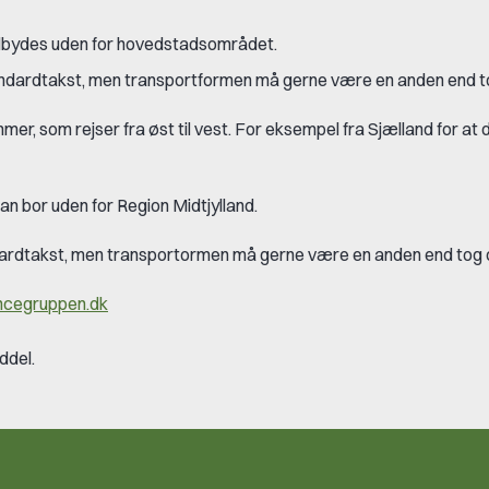
 udbydes uden for hovedstadsområdet.
tandardtakst, men transportformen må gerne være en anden end t
 som rejser fra øst til vest. For eksempel fra Sjælland for at d
an bor uden for Region Midtjylland.
ndardtakst, men transportormen må gerne være en anden end tog 
ncegruppen.dk
ddel.