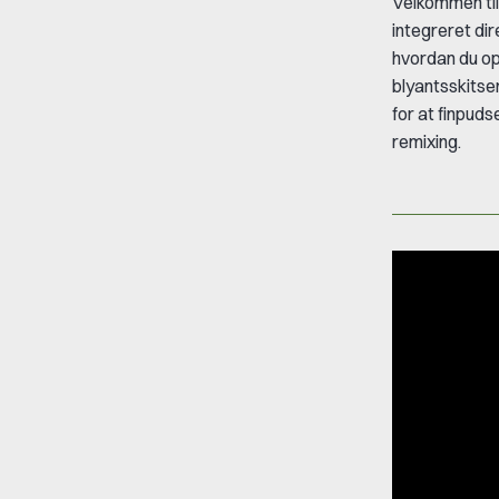
Velkommen til
integreret di
hvordan du o
blyantsskitse
for at finpuds
remixing.