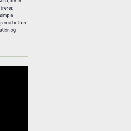
Sora
, der er
trerer,
 simple
og med botten
ration og