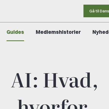
Gå til Dan
Guides
Medlemshistorier
Nyhed
AI: Hvad,
hvorfor,