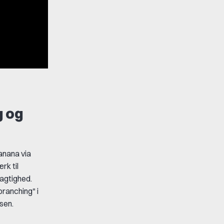
g og
anana
via
rk til
jagtighed.
branching"
i
sen.