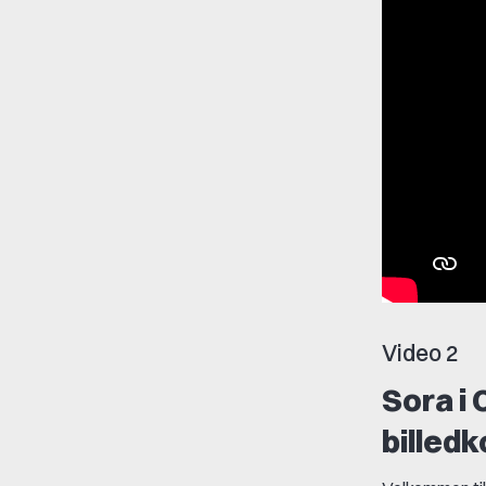
Video 2
Sora i
billedk