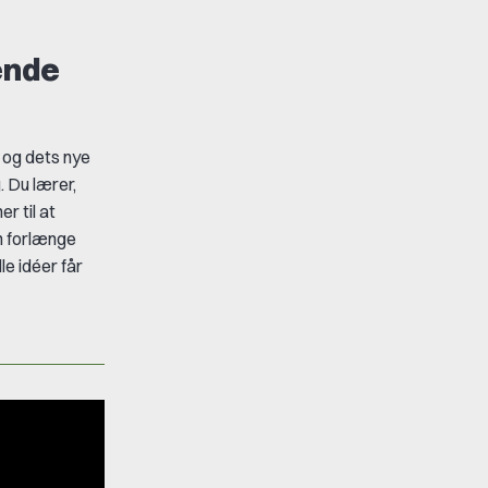
vende
og dets nye
. Du lærer,
mer
til at
n
forlænge
e idéer får