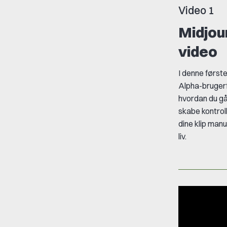
Video 1
Midjour
video
I denne først
Alpha-brugerf
hvordan du gå
skabe kontro
dine klip
manue
liv.