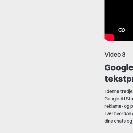
Video 3
Google
tekstp
I denne tredj
Google AI Stud
reklame- og p
Lær hvordan d
dine chats og