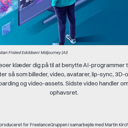
stian Fristed Eskildsen/ Midjourney (AI)
eoer klæder dig på til at benytte AI-programmer til
er så som billeder, video, avatarer, lip-sync, 3D-o
arding og video-assets. Sidste video handler om
ophavsret.
produceret for FreelanceGruppen i samarbejde med Martin Kirch