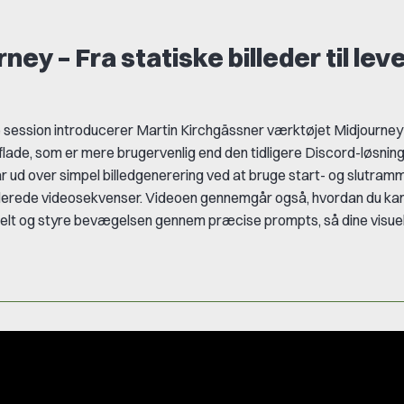
ney – Fra statiske billeder til le
e session introducerer Martin Kirchgässner værktøjet
Midjourney
lade, som er mere brugervenlig end den tidligere Discord-løsning
r ud over simpel billedgenerering ved at bruge
start- og slutram
llerede videosekvenser. Videoen gennemgår også, hvordan du ka
lt og styre bevægelsen gennem præcise prompts, så dine visuell