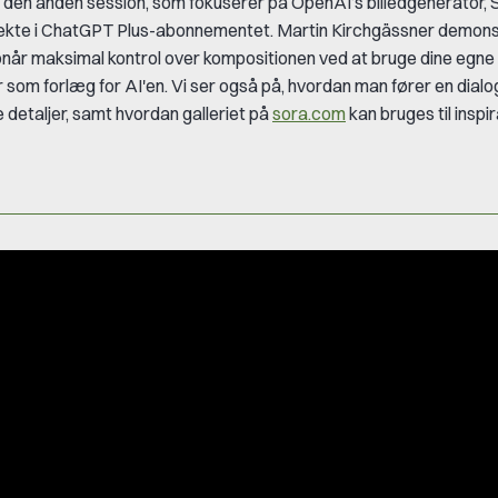
 den anden session, som fokuserer på OpenAI’s billedgenerator,
rekte i ChatGPT Plus-abonnementet. Martin Kirchgässner demons
pnår
maksimal kontrol over kompositionen
ved at bruge dine egne
r som forlæg for AI'en. Vi ser også på, hvordan man fører en dial
e detaljer, samt hvordan galleriet på
sora.com
kan bruges til inspi