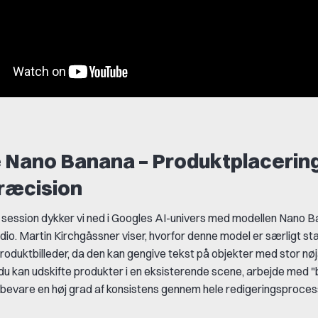
 Nano Banana – Produktplacerin
ræcision
e session dykker vi ned i Googles AI-univers med modellen
Nano B
io. Martin Kirchgässner viser, hvorfor denne model er særligt stæ
roduktbilleder
, da den kan gengive tekst på objekter med stor nø
u kan udskifte produkter i en eksisterende scene, arbejde med
"
 bevare en høj grad af konsistens gennem hele redigeringsproces