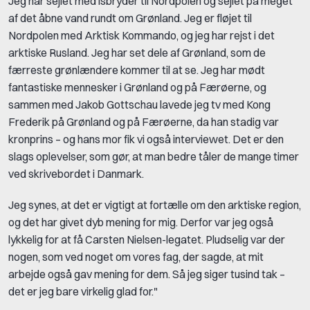
Jeg har sejlet med isbryder til Nordpolen og sejlet på meget
af det åbne vand rundt om Grønland. Jeg er fløjet til
Nordpolen med Arktisk Kommando, og jeg har rejst i det
arktiske Rusland. Jeg har set dele af Grønland, som de
færreste grønlændere kommer til at se. Jeg har mødt
fantastiske mennesker i Grønland og på Færøerne, og
sammen med Jakob Gottschau lavede jeg tv med Kong
Frederik på Grønland og på Færøerne, da han stadig var
kronprins – og hans mor fik vi også interviewet. Det er den
slags oplevelser, som gør, at man bedre tåler de mange timer
ved skrivebordet i Danmark.
Jeg synes, at det er vigtigt at fortælle om den arktiske region,
og det har givet dyb mening for mig. Derfor var jeg også
lykkelig for at få Carsten Nielsen-legatet. Pludselig var der
nogen, som ved noget om vores fag, der sagde, at mit
arbejde også gav mening for dem. Så jeg siger tusind tak –
det er jeg bare virkelig glad for.
"