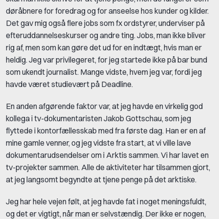
døråbnere for foredrag og for anseelse hos kunder og kilder.
Det gav mig også flere jobs som fx ordstyrer, underviser på
efteruddannelseskurser og andre ting. Jobs, man ikke bliver
rig af, men som kan gøre det ud for en indtægt, hvis man er
heldig. Jeg var privilegeret, for jeg startede ikke på bar bund
som ukendt journalist. Mange vidste, hvem jeg var, fordi jeg
havde været studievært på Deadline.
En anden afgørende faktor var, at jeg havde en virkelig god
kollega i tv-dokumentaristen Jakob Gottschau, som jeg
flyttede i kontorfællesskab med fra første dag. Han er en af
mine gamle venner, og jeg vidste fra start, at vi ville lave
dokumentarudsendelser om i Arktis sammen. Vi har lavet en
tv-projekter sammen. Alle de aktiviteter har tilsammen gjort,
at jeg langsomt begyndte at tjene penge på det arktiske.
Jeg har hele vejen følt, at jeg havde fat i noget meningsfuldt,
og det er vigtigt, når man er selvstændig. Der ikke er nogen,