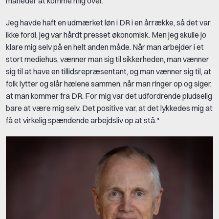
måneder at komme mig over.
Jeg havde haft en udmærket løn i DR i en årrække, så det var
ikke fordi, jeg var hårdt presset økonomisk. Men jeg skulle jo
klare mig selv på en helt anden måde. Når man arbejder i et
stort mediehus, vænner man sig til sikkerheden, man vænner
sig til at have en tillidsrepræsentant, og man vænner sig til, at
folk lytter og slår hælene sammen, når man ringer op og siger,
at man kommer fra DR. For mig var det udfordrende pludselig
bare at være mig selv. Det positive var, at det lykkedes mig at
få et virkelig spændende arbejdsliv op at stå."