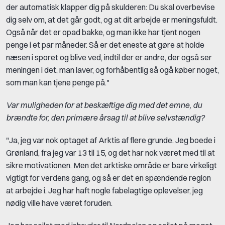
der automatisk klapper dig på skulderen: Du skal overbevise
dig selv om, at det går godt, og at dit arbejde er meningsfuldt.
Også når det er opad bakke, og man ikke har tjent nogen
penge i et par måneder. Så er det eneste at gøre at holde
næsen i sporet og blive ved, indtil der er andre, der også ser
meningen i det, man laver, og forhåbentlig så ogå køber noget,
som man kan tjene penge på."
Var muligheden for at beskæftige dig med det emne, du
brændte for, den primære årsag til at blive selvstændig?
"Ja, jeg var nok optaget af Arktis af flere grunde. Jeg boede i
Grønland, fra jeg var 13 til 15, og det har nok været med til at
sikre motivationen. Men det arktiske område er bare virkeligt
vigtigt for verdens gang, og så er det en spændende region
at arbejde i. Jeg har haft nogle fabelagtige oplevelser, jeg
nødig ville have været foruden.