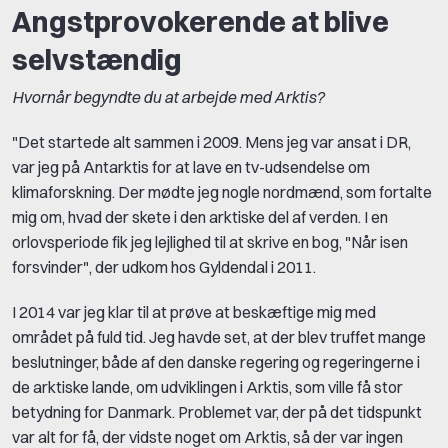
Angstprovokerende at blive
selvstændig
Hvornår begyndte du at arbejde med Arktis?
"Det startede alt sammen i 2009. Mens jeg var ansat i DR,
var jeg på Antarktis for at lave en tv-udsendelse om
klimaforskning. Der mødte jeg nogle nordmænd, som fortalte
mig om, hvad der skete i den arktiske del af verden. I en
orlovsperiode fik jeg lejlighed til at skrive en bog, "Når isen
forsvinder", der udkom hos Gyldendal i 2011.
I 2014 var jeg klar til at prøve at beskæftige mig med
området på fuld tid. Jeg havde set, at der blev truffet mange
beslutninger, både af den danske regering og regeringerne i
de arktiske lande, om udviklingen i Arktis, som ville få stor
betydning for Danmark. Problemet var, der på det tidspunkt
var alt for få, der vidste noget om Arktis, så der var ingen