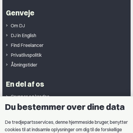
Genveje
Om DJ
DJ in English
Find Freelancer
Privatlivspolitik
Åbningstider
En del af os
Grupper og kredse
Du bestemmer over dine data
Studentergrupper
Fagligt aktive
De tredjepartsservices, denne hjemmeside bruger, benytter
cookies til at indsamle oplysninger om dig til de forskellige