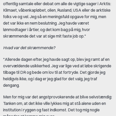
offentlig samtale eller debat om alle de vigtige sager i Arktis:
Klimaet, våbenkapløbet, olien, Rusland, USA eller de arktiske
folks ve og vel. Jeg så en meningsfuld opgave for mig, men
det var ikke en nem beslutning. Jeg havde været
lønmodtager i årtier, og det kom bag på mig, hvor
skræmmende det var at sige mit faste job op."
Hvad var det skræmmende?
"Allerede dagen efter, jeg havde sagt op, blev jeg ramt af en
overvældende usikkerhed. Jeg var lige ved at løbe skrigende
tilbage til DR og bede om lov til at fortryde. Det gjorde jeg
heldigvis ikke, og i dag er jeg glad for det valg, jeg traf
dengang.
Men for mig var det angstprovokerende at blive selvstændig:
Tanken om, at det ikke ville lykkes mig at stå alene uden en
institution i ryggen og fast indkomst. Det tog mig nogle