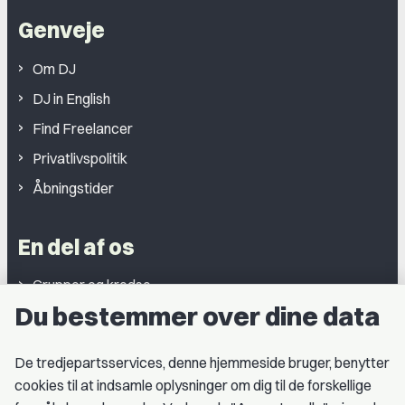
Genveje
Om DJ
DJ in English
Find Freelancer
Privatlivspolitik
Åbningstider
En del af os
Grupper og kredse
Du bestemmer over dine data
Studentergrupper
Fagligt aktive
De tredjepartsservices, denne hjemmeside bruger, benytter
cookies til at indsamle oplysninger om dig til de forskellige
Medlemskab