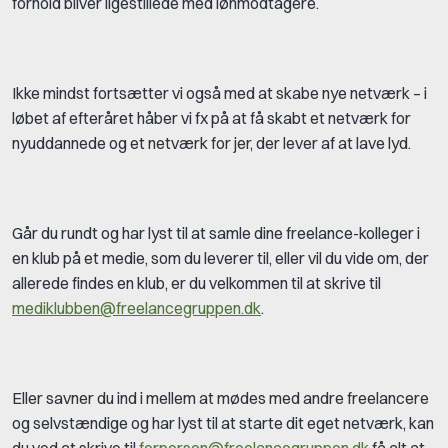
forhold bliver ligestillede med lønmodtagere.
Ikke mindst fortsætter vi også med at skabe nye netværk – i
løbet af efteråret håber vi fx på at få skabt et netværk for
nyuddannede og et netværk for jer, der lever af at lave lyd.
Går du rundt og har lyst til at samle dine freelance-kolleger i
en klub på et medie, som du leverer til, eller vil du vide om, der
allerede findes en klub, er du velkommen til at skrive til
mediklubben@freelancegruppen.dk
.
Eller savner du ind i mellem at mødes med andre freelancere
og selvstændige og har lyst til at starte dit eget netværk, kan