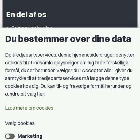
En del af os
Grupper og kredse
Du bestemmer over dine data
Studentergrupper
Fagligt aktive
De tredjepartsservices, denne hjemmeside bruger, benytter
cookies til at indsamle oplysninger om dig til de forskellige
Medlemskab
formål, du ser herunder. Vælger du "Accepter alle", giver du
samtykke til at tredjepartsservices må lægge denne type
Fordele som medlem
cookies hos dig. Du kan til- og fravælge formål herunder og
Kontingent
ændre dit valg her:
Forstå dit medlemskab
Læs mere om cookies
Pressekort
Vælg cookies
Marketing
Bliv medlem