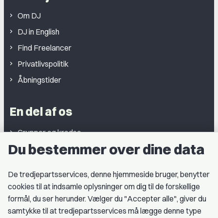
Om DJ
DJ in English
Find Freelancer
Privatlivspolitik
Åbningstider
En del af os
Grupper og kredse
Du bestemmer over dine data
Studentergrupper
Fagligt aktive
De tredjepartsservices, denne hjemmeside bruger, benytter
cookies til at indsamle oplysninger om dig til de forskellige
Medlemskab
formål, du ser herunder. Vælger du "Accepter alle", giver du
samtykke til at tredjepartsservices må lægge denne type
Fordele som medlem