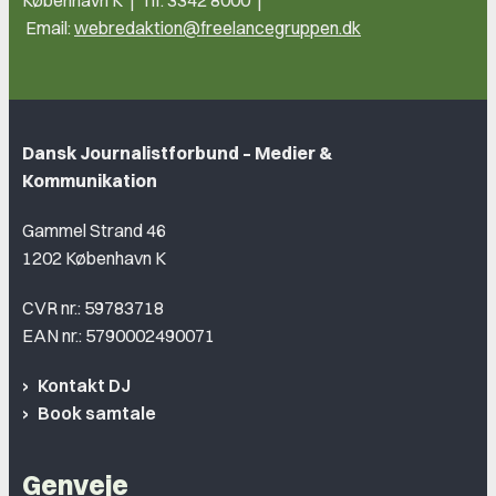
Email:
webredaktion@freelancegruppen.dk
Dansk Journalistforbund – Medier &
Kommunikation
Gammel Strand 46
1202 København K
CVR nr.: 59783718
EAN nr.: 5790002490071
Kontakt DJ
Book samtale
Genveje